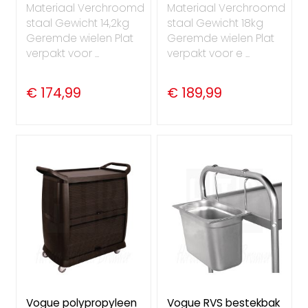
Materiaal Verchroomd
Materiaal Verchroomd
staal Gewicht 14,2kg
staal Gewicht 18kg
Geremde wielen Plat
Geremde wielen Plat
verpakt voor ...
verpakt voor e ...
€ 174,99
€ 189,99
Vogue polypropyleen
Vogue RVS bestekbak