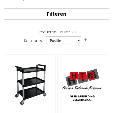
Filteren
Producten
1
-
12
van
23
Van
Sorteer op
hoog
naar
laag
sorteren