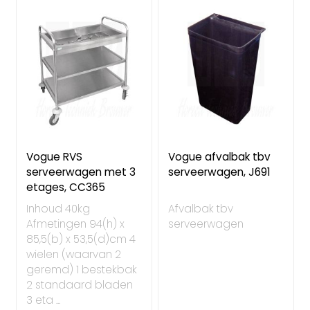
Vogue RVS
Vogue afvalbak tbv
serveerwagen met 3
serveerwagen, J691
etages, CC365
Inhoud 40kg
Afvalbak tbv
Afmetingen 94(h) x
serveerwagen
85,5(b) x 53,5(d)cm 4
wielen (waarvan 2
geremd) 1 bestekbak
2 standaard bladen
3 eta ...