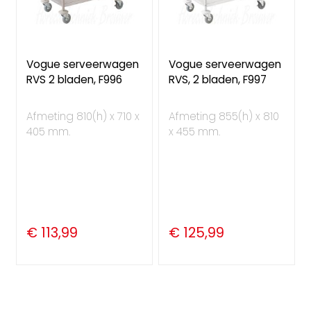
Vogue serveerwagen
Vogue serveerwagen
RVS 2 bladen, F996
RVS, 2 bladen, F997
Afmeting 810(h) x 710 x
Afmeting 855(h) x 810
405 mm.
x 455 mm.
€ 113,99
€ 125,99