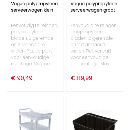
Vogue polypropyleen
Vogue polypropyleen
serveerwagen klein
serveerwagen groot
Eenvoudig te reingen,
Eenvoudig te reingen,
polypropyleen
polypropyleen
bladen. 2 geremde
bladen. 2 geremde
en 2 standaard
en 2 standaard
wielen. Plat verpakt
wielen. Plat verpakt
voor eenvoudige
voor eenvoudige
montage. Max. ca ...
zelfmontage. Max ...
€ 90,49
€ 119,99