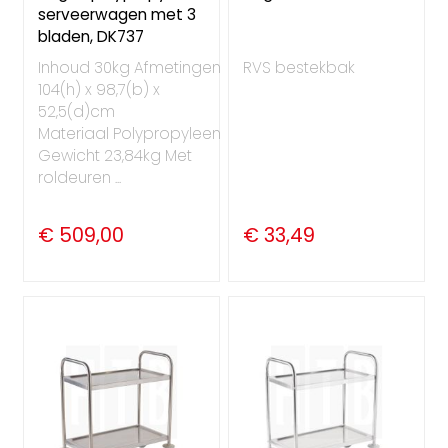
serveerwagen met 3
bladen, DK737
Inhoud 30kg Afmetingen
RVS bestekbak
104(h) x 98,7(b) x
52,5(d)cm
Materiaal Polypropyleen
Gewicht 23,84kg Met
roldeuren ...
€ 509,00
€ 33,49