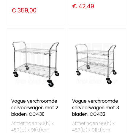
€ 42,49
€ 359,00
Vogue verchroomde
Vogue verchroomde
serveerwagen met 2
serveerwagen met 3
bladen, CC430
bladen, CC432
Afmetingen 96(h) x
Afmetingen 96(h) x
45,7(b) x 91(d)cm
45,7(b) x 91(d)cm