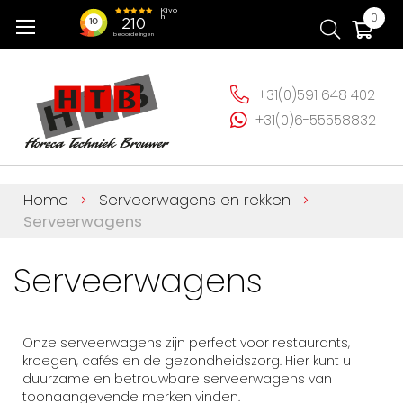
Ga
Wi
0
naar
de
inhoud
+31(0)591 648 402
+31(0)6-55558832
Home
Serveerwagens en rekken
Serveerwagens
Serveerwagens
Onze serveerwagens zijn perfect voor restaurants,
kroegen, cafés en de gezondheidszorg. Hier kunt u
duurzame en betrouwbare serveerwagens van
toonaangevende merken vinden.