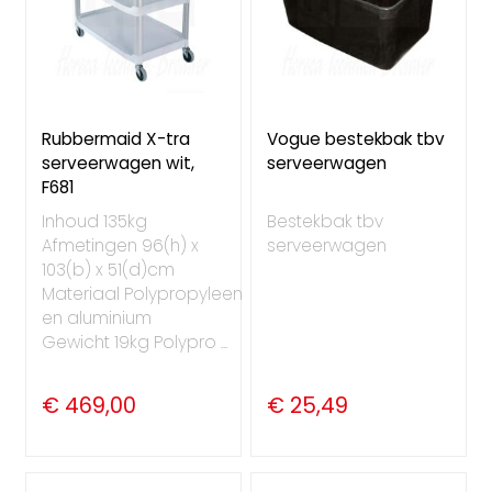
Rubbermaid X-tra
Vogue bestekbak tbv
serveerwagen wit,
serveerwagen
F681
Inhoud 135kg
Bestekbak tbv
Afmetingen 96(h) x
serveerwagen
103(b) x 51(d)cm
Materiaal Polypropyleen
en aluminium
Gewicht 19kg Polypro ...
€ 469,00
€ 25,49