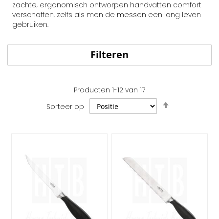
zachte, ergonomisch ontworpen handvatten comfort
verschaffen, zelfs als men de messen een lang leven
gebruiken.
Filteren
Producten
1
-
12
van
17
Van
Sorteer op
hoog
naar
laag
sorteren