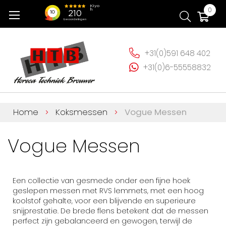
Ga
Wi
0
naar
de
inhoud
+31(0)591 648 402
+31(0)6-55558832
Home
Koksmessen
Vogue Messen
Vogue Messen
Een collectie van gesmede onder een fijne hoek
geslepen messen met RVS lemmets, met een hoog
koolstof gehalte, voor een blijvende en superieure
snijprestatie. De brede flens betekent dat de messen
perfect zijn gebalanceerd en gewogen, terwijl de