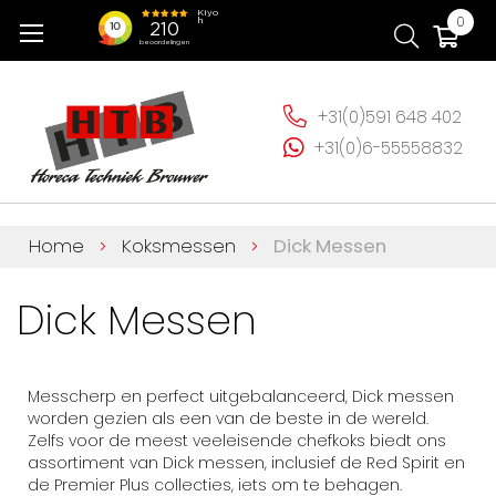
Ga
Wi
0
naar
de
inhoud
+31(0)591 648 402
+31(0)6-55558832
Home
Koksmessen
Dick Messen
Dick Messen
Messcherp en perfect uitgebalanceerd, Dick messen
worden gezien als een van de beste in de wereld.
Zelfs voor de meest veeleisende chefkoks biedt ons
assortiment van Dick messen, inclusief de Red Spirit en
de Premier Plus collecties, iets om te behagen.