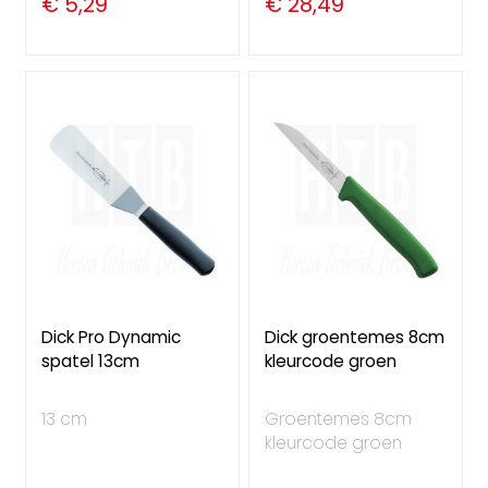
€ 5,29
€ 28,49
Dick Pro Dynamic
Dick groentemes 8cm
spatel 13cm
kleurcode groen
13 cm
Groentemes 8cm
kleurcode groen