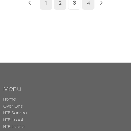
Pagina
Vorige
Pagina
Pagina
U lees momenteel pag
Pagina
Pagina
Volgend
1
2
3
4
Menu
Home
Over Ons
HTB Service
HTB Is ook
HTB Lease