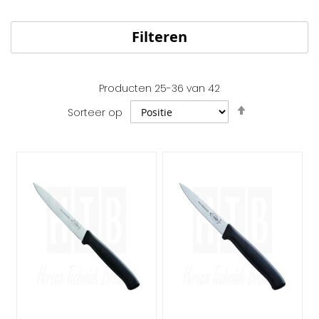
Filteren
Producten
25
-
36
van
42
Van
Sorteer op
hoog
naar
laag
sorteren