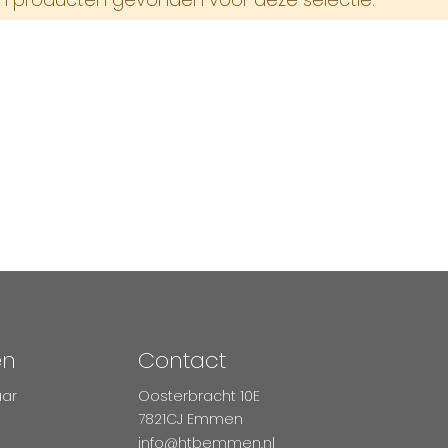
en
Contact
aar
Oosterbracht 10E
7821CJ Emmen
info@htbemmen.nl