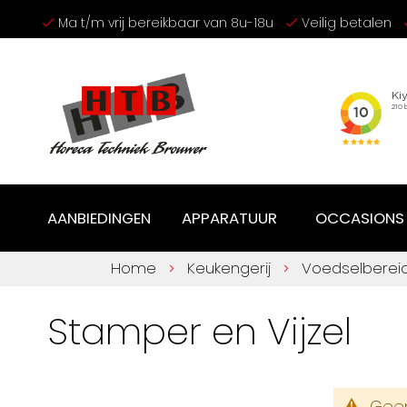
Ga
Ma t/m vrij bereikbaar van 8u-18u
Veilig betalen
naar
de
inhoud
AANBIEDINGEN
APPARATUUR
OCCASIONS
Home
Keukengerij
Voedselberei
Stamper en Vijzel
Geen