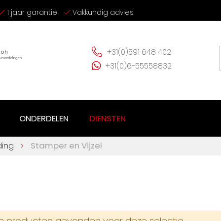
1 jaar garantie
Vakkundig advies
+31(0)591 648 402
+31(0)6-55558832
ONDERDELEN
DIENSTEN
ding
Stamper en Vijzel
 producten gevonden voor deze selectie.