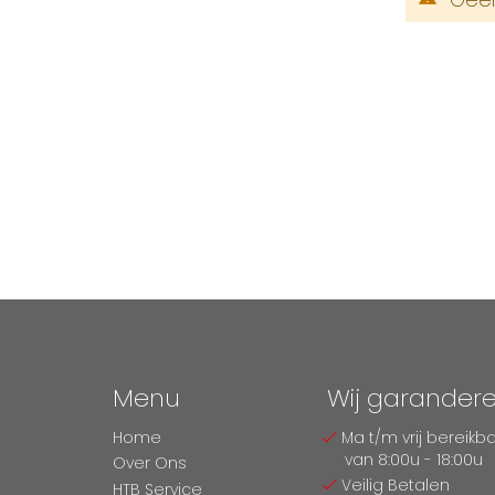
Menu
Wij garander
Home
Ma t/m vrij bereikb
van 8:00u - 18:00u
Over Ons
Veilig Betalen
HTB Service