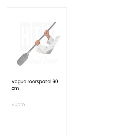
laag
sorteren
Vogue roerspatel 90
cm
90cm