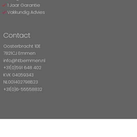
1 Jaar Garantie
Vakkundig Advies
Contact
Oosterbracht 10E
7821CJ Emmen
info@htbemmen.nl
+31(0)591 648 402
KVK 04059343
NL001402798B23
+31(0)6-55558832
Betaal Veilig Met