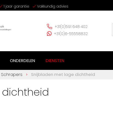
1 jaar garantie
Vakkundig advies
+31(0)591 648 402
+31(0)6-55558832
ONDERDELEN
DIENSTEN
n Schrapers
Snijbladen met lage dichtheid
 dichtheid