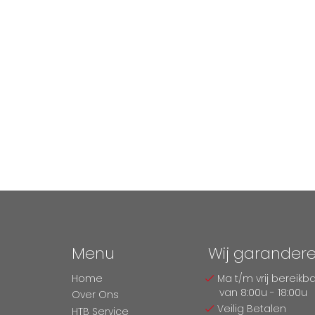
Menu
Wij garander
Home
Ma t/m vrij bereikb
van 8:00u - 18:00u
Over Ons
Veilig Betalen
HTB Service