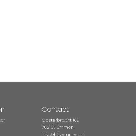
en
Contact
aar
Oosterbracht 10E
7821CJ Emmen
info@htbemmen.nl