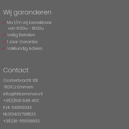
Wij garanderen
Ma t/m vrij bereikbaar
van 8:00u - 18:00u
Veilig Betalen
1 Jaar Garantie
Vakkundig Advies
Contact
Oosterbracht 10E
7821CJ Emmen
info@htbemmen.nl
+31(0)591 648 402
KVK 04059343
NL001402798B23
+31(0)6-55558832