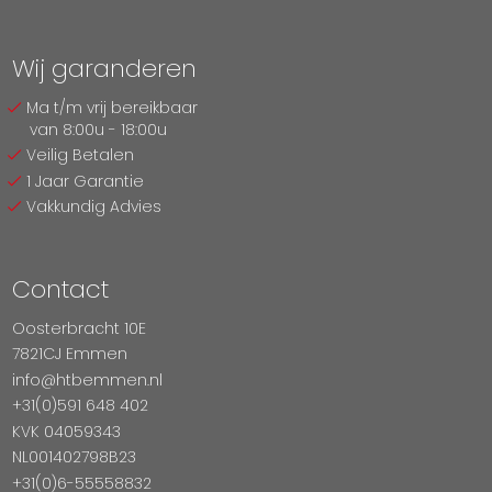
Wij garanderen
Ma t/m vrij bereikbaar
van 8:00u - 18:00u
Veilig Betalen
1 Jaar Garantie
Vakkundig Advies
Contact
Oosterbracht 10E
7821CJ Emmen
info@htbemmen.nl
+31(0)591 648 402
KVK 04059343
NL001402798B23
+31(0)6-55558832