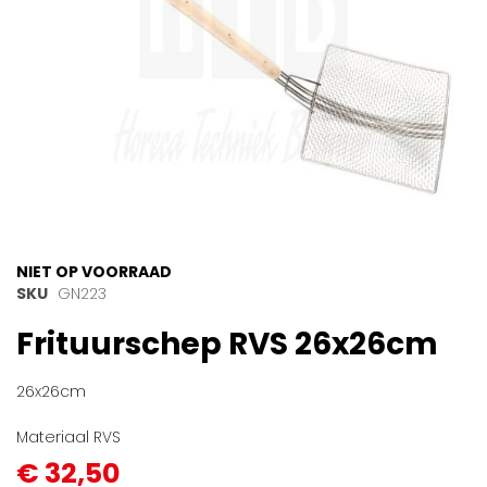
Ga
NIET OP VOORRAAD
naar
SKU
GN223
het
Frituurschep RVS 26x26cm
begin
van
de
26x26cm
afbeeldingen-
gallerij
Materiaal RVS
€ 32,50