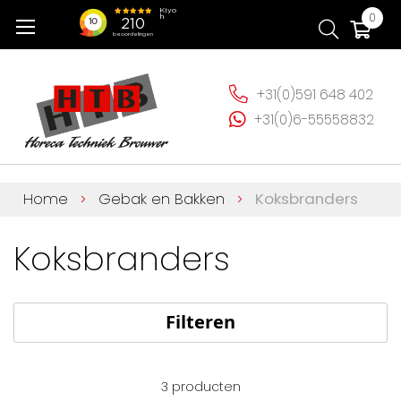
Ga
Wi
0
naar
de
inhoud
+31(0)591 648 402
+31(0)6-55558832
Home
Gebak en Bakken
Koksbranders
Koksbranders
Filteren
3
producten