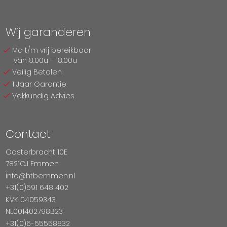
Wij garanderen
Ma t/m vrij bereikbaar
van 8:00u - 18:00u
Veilig Betalen
1 Jaar Garantie
Vakkundig Advies
Contact
Oosterbracht 10E
7821CJ Emmen
info@htbemmen.nl
+31(0)591 648 402
KVK 04059343
NL001402798B23
+31(0)6-55558832