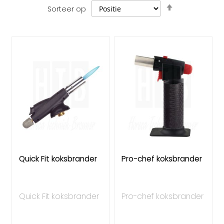
Van
Sorteer op
hoog
naar
laag
sorteren
Quick Fit koksbrander
Pro-chef koksbrander
Quick Fit koksbrander
Pro-chef koksbrander