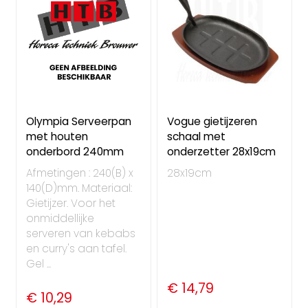
Olympia Serveerpan
Vogue gietijzeren
met houten
schaal met
onderbord 240mm
onderzetter 28x19cm
Afmetingen : 240(B) x
28x19cm
140(D)mm. Materiaal:
Gietijzer. Voor het
onmiddellijke
serveren van kebabs
en curry's aan tafel.
Gel ...
€ 14,79
€ 10,29