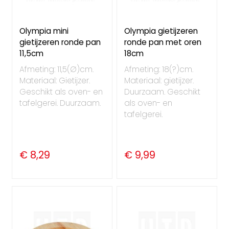
Olympia mini
Olympia gietijzeren
gietijzeren ronde pan
ronde pan met oren
11,5cm
18cm
Afmeting: 11,5(Ø)cm.
Afmeting: 18(?)cm.
Materiaal: Gietijzer.
Materiaal: gietijzer.
Geschikt als oven- en
Duurzaam. Geschikt
tafelgerei. Duurzaam.
als oven- en
tafelgerei.
€ 8,29
€ 9,99