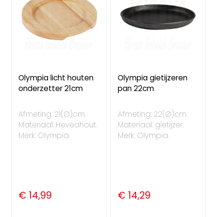
Olympia licht houten
Olympia gietijzeren
onderzetter 21cm
pan 22cm
Afmeting: 21(Ø)cm.
Afmeting: 22(Ø)cm.
Materiaal: Heveahout.
Materiaal: gietijzer.
Merk: Olympia.
Merk: Olympia.
€ 14,99
€ 14,29