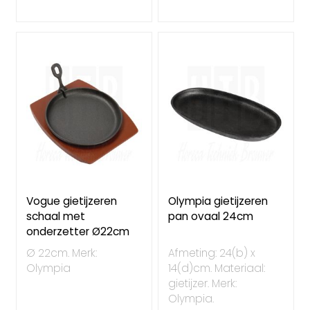
Vogue gietijzeren
Olympia gietijzeren
schaal met
pan ovaal 24cm
onderzetter Ø22cm
Ø 22cm. Merk:
Afmeting: 24(b) x
Olympia
14(d)cm. Materiaal:
gietijzer. Merk:
Olympia.