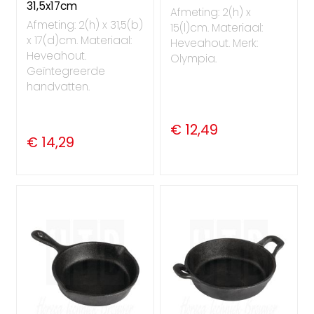
31,5x17cm
Afmeting: 2(h) x
Afmeting: 2(h) x 31,5(b)
15(l)cm. Materiaal:
x 17(d)cm. Materiaal:
Heveahout. Merk:
Heveahout.
Olympia.
Geïntegreerde
handvatten.
€ 12,49
€ 14,29