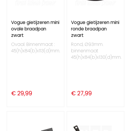
Vogue gietijzeren mini
Vogue gietijzeren mini
ovale braadpan
ronde braadpan
zwart
zwart
Ovaal. Binnenmaat :
Rond, Ø93mm.
45(h)x84(b)x113(d)mm.
binnenmaat
45(h)x84(b)x130(d)mm.
€ 29,99
€ 27,99