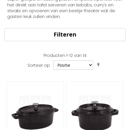
het direkt aan tafel serveren van kebabs, curry's en
steaks en opvoeren van een beetje theater wat de
gasten leuk zullen vinden.
Filteren
Producten
1
-
12
van
14
Van
Sorteer op
hoog
naar
laag
sorteren