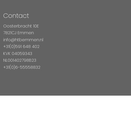
Contact
Oosterbracht 10E
7821CJ Emmen
info@htbemmen.nl
+31(0)591 648 402
KVK 04059343
NL001402798B23
+31(0)6-55558832
Betaal Veilig Met
Copyright © 2026 HTB Emmen
Magento Webshop door InDiv Solutions B.V.