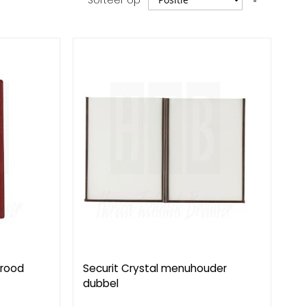
Sorteer op
hoog
naar
laag
sorteren
nrood
Securit Crystal menuhouder
dubbel