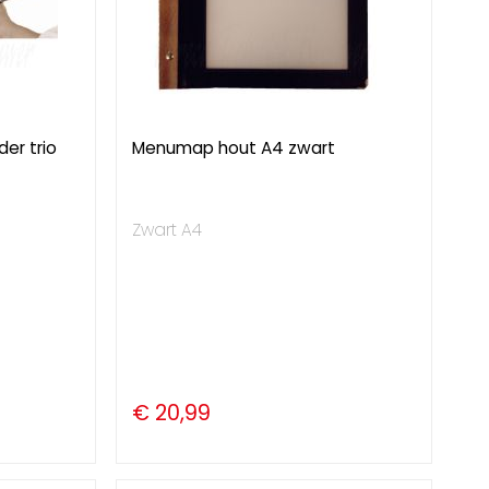
er trio
Menumap hout A4 zwart
Zwart A4
€ 20,99