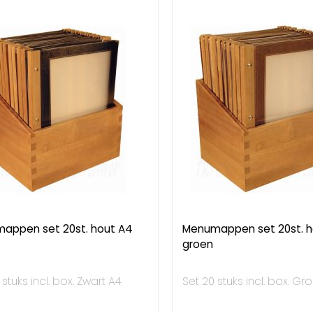
appen set 20st. hout A4
Menumappen set 20st. h
groen
 stuks incl. box. Zwart A4
Set 20 stuks incl. box. Gr