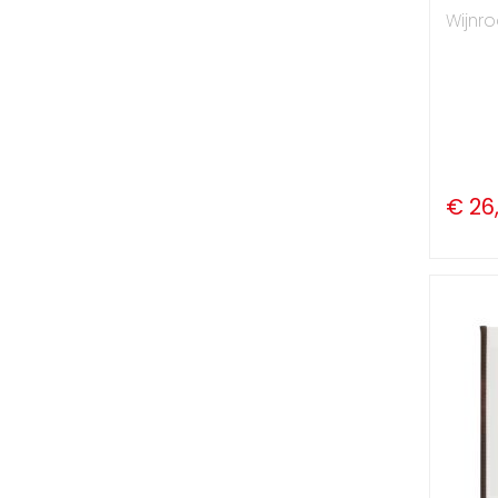
Wijnr
€ 26