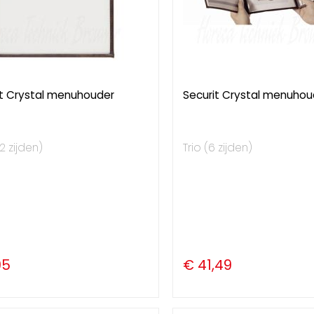
it Crystal menuhouder
Securit Crystal menuhoud
2 zijden)
Trio (6 zijden)
95
€ 41,49