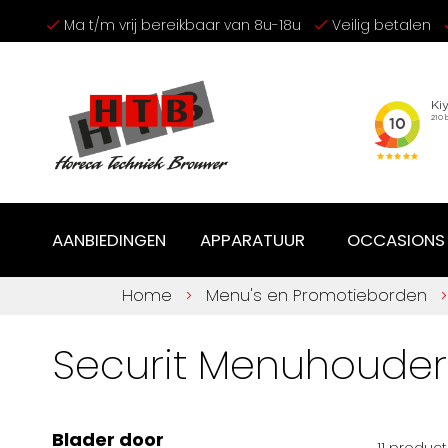
Ga
Ma t/m vrij bereikbaar van 8u-18u
Veilig betalen
naar
de
inhoud
AANBIEDINGEN
APPARATUUR
OCCASIONS
Home
Menu's en Promotieborden
Securit Menuhouder
Blader door