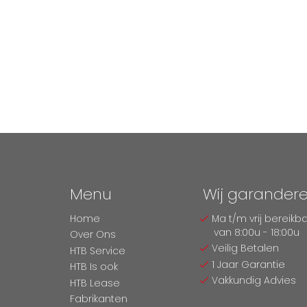
Menu
Wij garander
Home
Ma t/m vrij bereikb
van 8:00u - 18:00u
Over Ons
Veilig Betalen
HTB Service
1 Jaar Garantie
HTB Is ook
Vakkundig Advies
HTB Lease
Fabrikanten