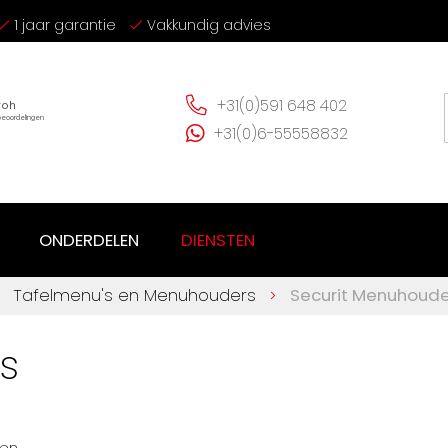
1 jaar garantie
Vakkundig advies
+31(0)591 648 402
+31(0)6-55558832
ONDERDELEN
DIENSTEN
Tafelmenu's en Menuhouders
Securit Menuhoude
s