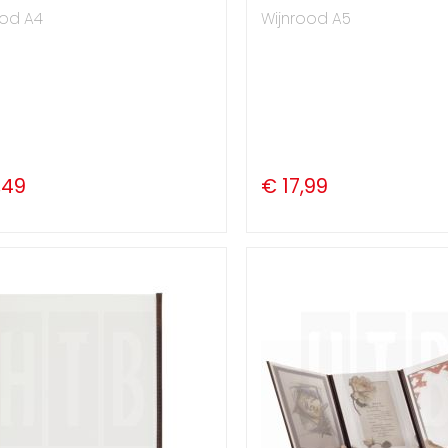
ood A4
Wijnrood A5
,49
€ 17,99