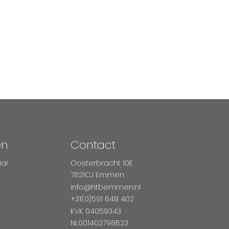
en
Contact
aar
Oosterbracht 10E
7821CJ Emmen
info@htbemmen.nl
+31(0)591 648 402
KVK 04059343
NL001402798B23