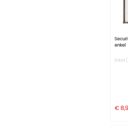
Secur
enkel
Enkel (
€ 8,