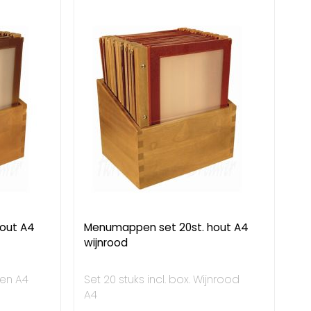
out A4
Menumappen set 20st. hout A4
wijnrood
oen A4
Set 20 stuks incl. box. Wijnrood
A4