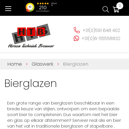
Ga
Wi
0
naar
de
inhoud
+31(0)591 648 402
+31(0)6-55558832
Home
Glaswerk
Bierglazen
Bierglazen
Een grote range van bierglazen beschikbaar in een
brede keuze van stijlen, ontworpen om een bepaalde
soort bier te completeren. Dus waartom niet het bier
en glas op elkaar afstemmen? Serveer real ale en bier
van het vat in traditionele bierglazen of stapelbare ,