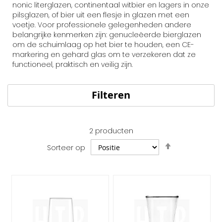
nonic literglazen, continentaal witbier en lagers in onze
pilsglazen, of bier uit een flesje in glazen met een
voetje. Voor professionele gelegenheden andere
belangrijke kenmerken zijn: genucleëerde bierglazen
om de schuimlaag op het bier te houden, een CE-
markering en gehard glas om te verzekeren dat ze
functioneel, praktisch en veilig zijn.
Filteren
2
producten
Van
Sorteer op
hoog
naar
laag
sorteren