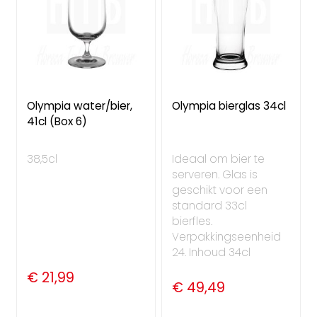
Olympia water/bier,
Olympia bierglas 34cl
41cl (Box 6)
38,5cl
Ideaal om bier te
serveren. Glas is
geschikt voor een
standard 33cl
bierfles.
Verpakkingseenheid
24. Inhoud 34cl
€ 21,99
€ 49,49