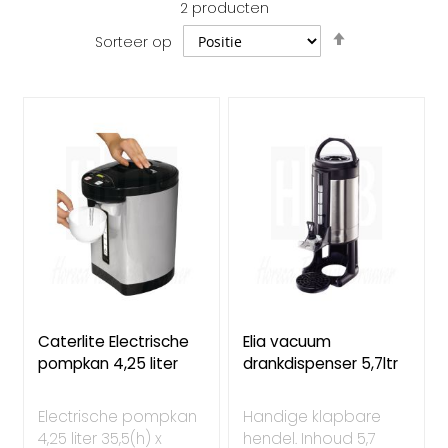
2
producten
Van
Sorteer op
hoog
naar
laag
sorteren
Caterlite Electrische
Elia vacuum
pompkan 4,25 liter
drankdispenser 5,7ltr
Electrische pompkan
Handige klapbare
4,25 liter 35,5(h) x
hendel. Inhoud 5,7