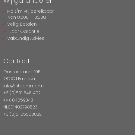
Wij garanderen
Ma t/m vrij bereikbaar
van 8:00u - 18:00u
Veilig Betalen
1 Jaar Garantie
Vakkundig Advies
Contact
Oosterbracht 10E
7821CJ Emmen
info@htbemmen.nl
+31(0)591 648 402
KVK 04059343
NL001402798B23
+31(0)6-55558832