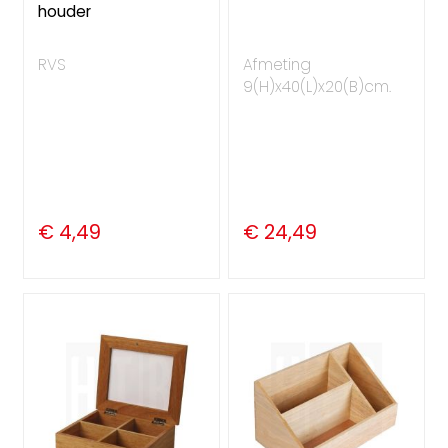
houder
RVS
Afmeting
9(H)x40(L)x20(B)cm.
€ 4,49
€ 24,49