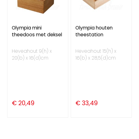
Olympia mini
Olympia houten
theedoos met deksel
theestation
Heveahout 9(h) x
Heveahout 15(h) x
20(b) x 16(d)cm
16(b) x 28,5(d)cm
€ 20,49
€ 33,49