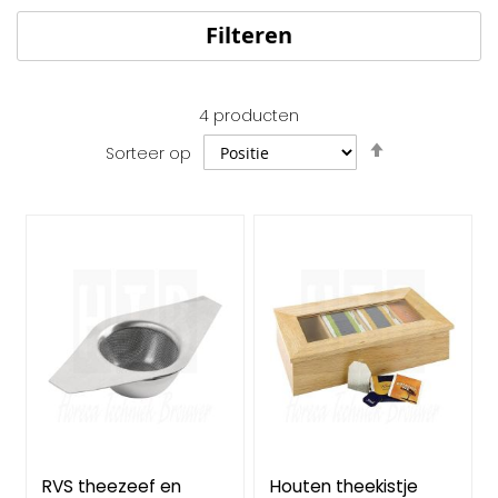
Filteren
4
producten
Van
Sorteer op
hoog
naar
laag
sorteren
RVS theezeef en
Houten theekistje