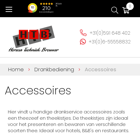
Ga
Wi
0
naar
de
inhoud
+31(0)591 648 402
+31(0)6-55558832
Home
Drankbediening
Accessoires
Accessoires
Hier vindt u handige drankservice accessoires zoals
een theezeef en theekistjes. De theekistjes zijn ideaal
voor het presenteren en bewaren van verschillende
soorten thee. Ideaal voor hotels, B&B's en restaurants.