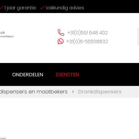
1 jaar garantie
Vakkundig advies
+31(0)591 648 402
+31(0)6-55558832
ONDERDELEN
DIENSTEN
dispensers en maatbekers
Drankdispensers