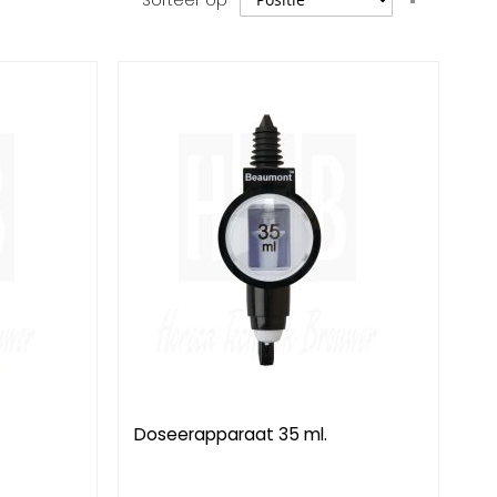
Sorteer op
hoog
naar
laag
sorteren
Doseerapparaat 35 ml.