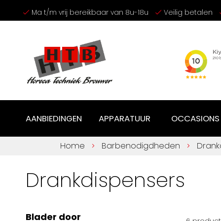
Ga
Ma t/m vrij bereikbaar van 8u-18u
Veilig betalen
naar
de
inhoud
AANBIEDINGEN
APPARATUUR
OCCASIONS
Home
Barbenodigdheden
Drank
Drankdispensers
Blader door