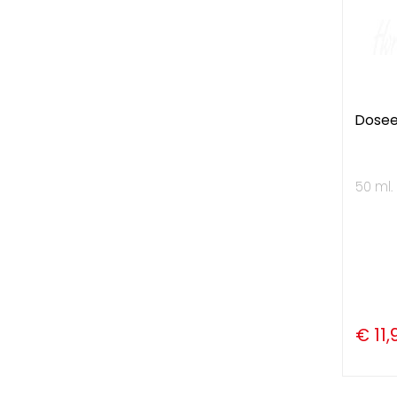
Dosee
50 ml.
€ 11,