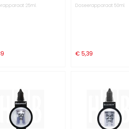
rapparaat 25ml.
Doseerapparaat 50ml.
39
€ 5,39