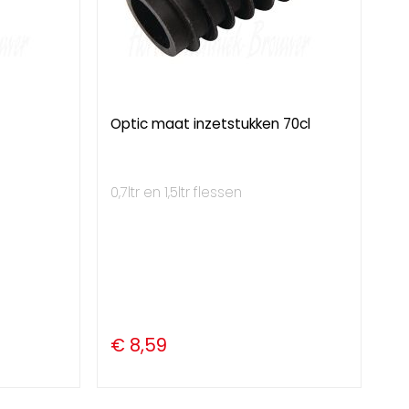
Optic maat inzetstukken 70cl
0,7ltr en 1,5ltr flessen
€ 8,59