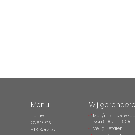
Menu
Wij garander
Home
Ma t/m vrij bereikb
van 8:00u - 18:00u
Over Ons
Veilig Betalen
HTB Service