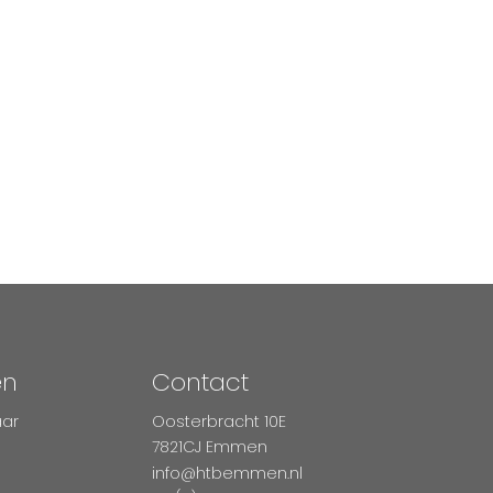
en
Contact
aar
Oosterbracht 10E
7821CJ Emmen
info@htbemmen.nl