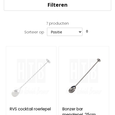
Filteren
7
producten
Van
Sorteer op
hoog
naar
laag
sorteren
RVS cocktail roerlepel
Bonzer bar
menglepel, 25cm