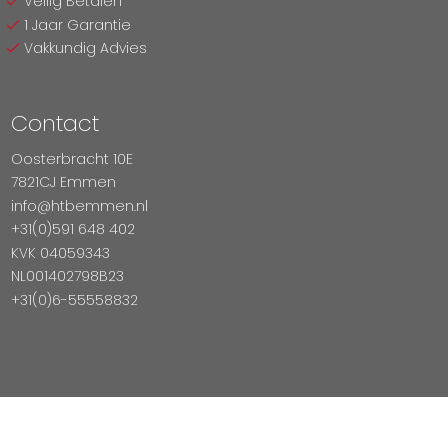
Veilig Betalen
1 Jaar Garantie
Vakkundig Advies
Contact
Oosterbracht 10E
7821CJ Emmen
info@htbemmen.nl
+31(0)591 648 402
KVK 04059343
NL001402798B23
+31(0)6-55558832
Betaal Veilig Met