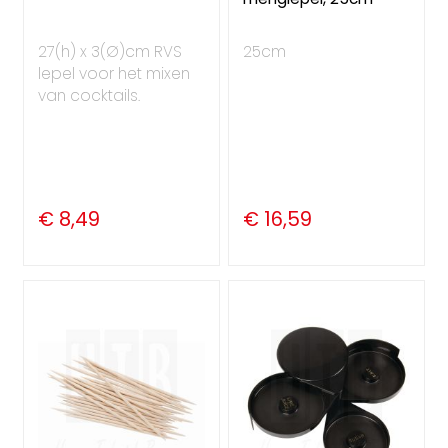
27(h) x 3(Ø)cm RVS
25cm
lepel voor het mixen
van cocktails.
€ 8,49
€ 16,59