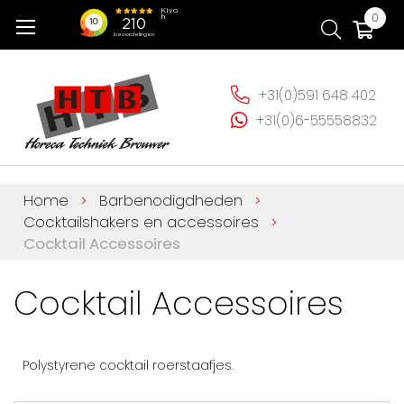
Ga
Wi
0
naar
de
inhoud
+31(0)591 648 402
+31(0)6-55558832
Home
Barbenodigdheden
Cocktailshakers en accessoires
Cocktail Accessoires
Cocktail Accessoires
Polystyrene cocktail roerstaafjes.