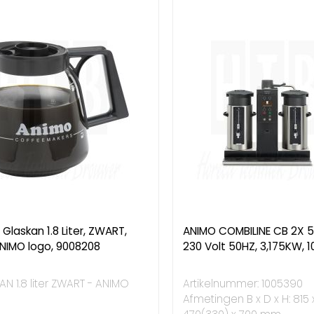
Glaskan 1.8 Liter, ZWART,
ANIMO COMBILINE CB 2X 5 
NIMO logo, 9008208
230 Volt 50HZ, 3,175KW, 
N 1.8 liter ZWART - ANIMO
Artikelnummer: 1005390
Afmetingen B x D x H: 815 