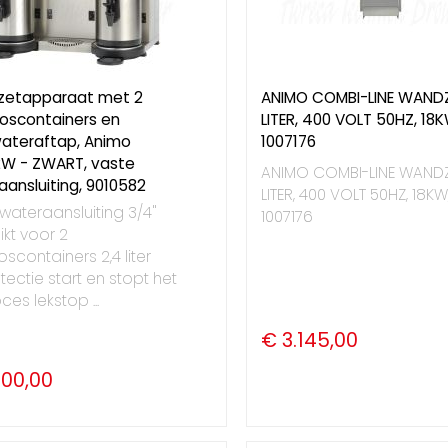
ezetapparaat met 2
ANIMO COMBI-LINE WANDZ
oscontainers en
LITER, 400 VOLT 50HZ, 18K
ateraftap, Animo
1007176
W - ZWART, vaste
ANIMO COMBI-LINE WANDZ
ansluiting, 9010582
LITER, 400 VOLT 50HZ, 18KW
wateraansluiting 3/4"
1007176
kt voor 2
scontainers 2,4 liter
ectie start en stopt het
ces lekstop ...
€ 3.145,00
900,00