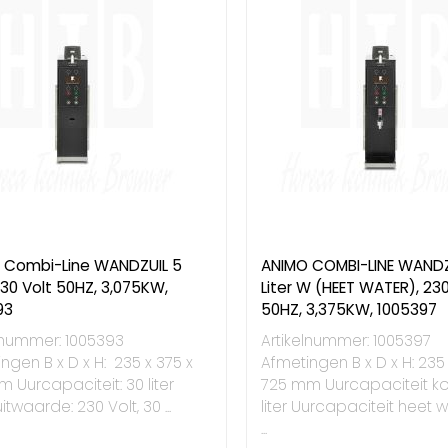
 Combi-Line WANDZUIL 5
ANIMO COMBI-LINE WANDZ
 230 Volt 50HZ, 3,075KW,
Liter W (HEET WATER), 230
93
50HZ, 3,375KW, 1005397
lnummer: 1005393
Artikelnummer: 1005397
ngen B x D x H: 235 x 375 x
Afmetingen B x D x H: 235
 Uurcapaciteit: 30 liter
725 mm Uurcapaciteit kof
itwaarde: 230 Volt, 30 ...
liter Uurcapaciteit heet w
...