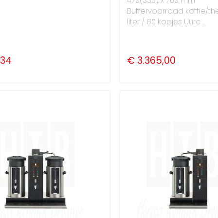
470(330) x 700 mm
Buffervoorraad koffie/the
liter / 80 kopjes Uurc ...
,34
€ 3.365,00