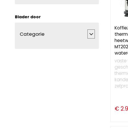
Blader door
Koffi
Categorie
therm
heetw
MT202
watera
vaste 
geschi
thermo
kandet
zetpro
€ 2.