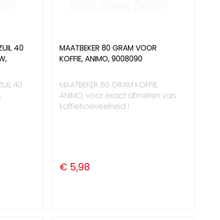
UIL 40
MAATBEKER 80 GRAM VOOR
W,
KOFFIE, ANIMO, 9008090
UIL 40
MAATBEKER 80 GRAM KOFFIE,
,
ANIMO, voor exact afmeten van
koffiehoeveelheid !
€ 5,98