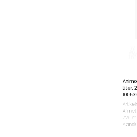
Animo
Liter,
10053
Artike
Afmeti
725 mm
Aanslu