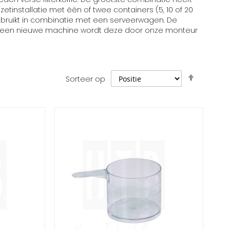
ezetinstallatie met één of twee containers (5, 10 of 20
gebruikt in combinatie met een serveerwagen. De
 van een nieuwe machine wordt deze door onze monteur
Van
Sorteer op
hoog
naar
laag
sorteren