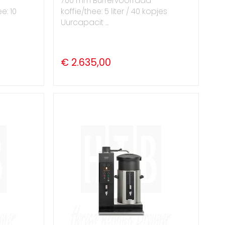
700 mm Buffervoorraad
e: 10
koffie/thee: 5 liter / 40 kopjes
Uurcapacit ...
€ 2.635,00