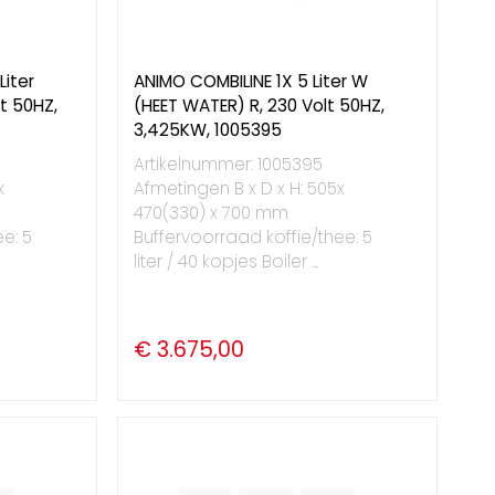
Liter
ANIMO COMBILINE 1X 5 Liter W
t 50HZ,
(HEET WATER) R, 230 Volt 50HZ,
3,425KW, 1005395
Artikelnummer: 1005395
x
Afmetingen B x D x H: 505x
470(330) x 700 mm
e: 5
Buffervoorraad koffie/thee: 5
liter / 40 kopjes Boiler ...
€ 3.675,00