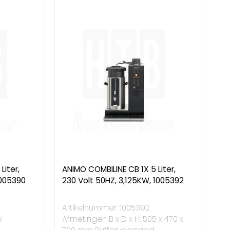
Liter,
ANIMO COMBILINE CB 1X 5 Liter,
1005390
230 Volt 50HZ, 3,125KW, 1005392
Artikelnummer: 1005392
x
Afmetingen B x D x H: 505 x 470 x