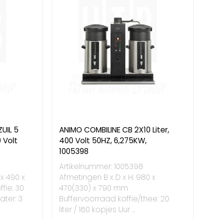
UIL 5
ANIMO COMBILINE CB 2X10 Liter,
 Volt
400 Volt 50HZ, 6,275KW,
1005398
Artikelnummer: 1005398
 x 490 x
Afmetingen B x D x H: 980 x
fie: 30
470(330) x 790 mm
ater: 3
Buffervoorraad koffie/thee: 20
liter / 160 kopjes Uur ...