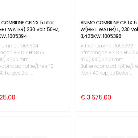
COMBILINE CB 2X 5 Liter
ANIMO COMBILINE CB 1X 5 
EET WATER) 230 Volt 50HZ,
W(HEET WATER) L, 230 Vol
KW, 1005394
3,425KW, 1005396
lnummer: 1005394
Artikelnummer: 1005396
ngen B x D x H: 815 x
Afmetingen B x D x H: 505
30) x 700 mm
470(330) x 700 mm
voorraad koffie/thee: 10
Buffervoorraad koffie/the
80 kopjes Boil ...
liter / 40 kopjes Boiler ...
125,00
€ 3.675,00