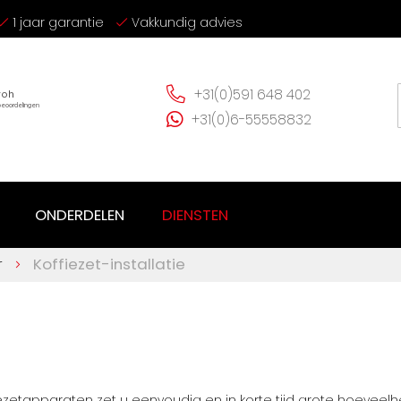
1 jaar garantie
Vakkundig advies
+31(0)591 648 402
+31(0)6-55558832
ONDERDELEN
DIENSTEN
r
Koffiezet-installatie
zetapparaten zet u eenvoudig en in korte tijd grote hoeveelhe