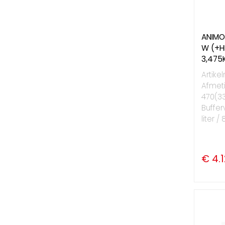
ANIMO 
W (+H
3,475
Artike
Afmeti
470(3
Buffer
liter / 
€ 4.