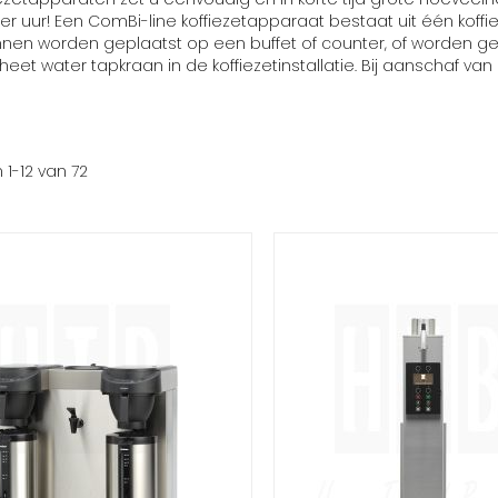
 per uur! Een ComBi-line koffiezetapparaat bestaat uit één koffi
 kunnen worden geplaatst op een buffet of counter, of worden 
heet water tapkraan in de koffiezetinstallatie. Bij aanschaf
n
1
-
12
van
72