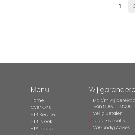
Pagina
U lee
1
Menu
Wij garander
Home
Ma t/m vrij bereikb
van 8:00u - 18:00u
Over Ons
Veilig Betalen
HTB Service
1 Jaar Garantie
HTB Is ook
Vakkundig Advies
HTB Lease