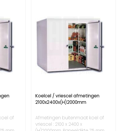
ingen
Koelcel / vriescel afmetingen
2100x2400x(H)2000mm
oel of
Afmetingen buitenmaat koel of
vriescel : 2100 x 2400 x
 75 mm.
(H)2000mm. Paneeldikte 75 mm.