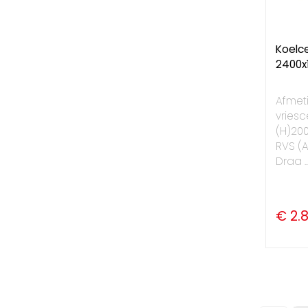
Koelce
2400x
Afmet
vriesce
(H)20
RVS (A
Draa ..
€ 2.