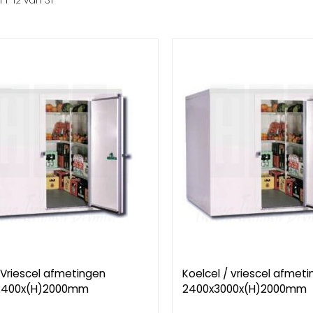
n
1
-
12
van
31
 Vriescel afmetingen
Koelcel / vriescel afmet
2400x(H)2000mm
2400x3000x(H)2000mm