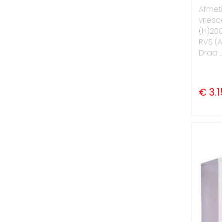
Afmet
vriesce
(H)20
RVS (A
Draa ..
€ 3.