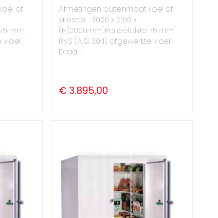
oel of
Afmetingen buitenmaat koel of
vriescel : 3000 x 2100 x
 75 mm.
(H)2000mm. Paneeldikte 75 mm.
 vloer.
RVS (AISI 304) afgewerkte vloer.
Draa ...
€ 3.895,00