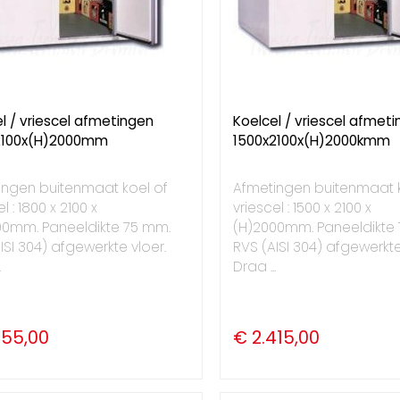
l / vriescel afmetingen
Koelcel / vriescel afmet
2100x(H)2000mm
1500x2100x(H)2000kmm
ingen buitenmaat koel of
Afmetingen buitenmaat k
l : 1800 x 2100 x
vriescel : 1500 x 2100 x
00mm. Paneeldikte 75 mm.
(H)2000mm. Paneeldikte
ISI 304) afgewerkte vloer.
RVS (AISI 304) afgewerkte
.
Draa ...
855,00
€ 2.415,00