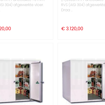
ISI 304) afgewerkte vloer.
RVS (AISI 304) afgewerkte
.
Draa ...
20,00
€ 3.120,00