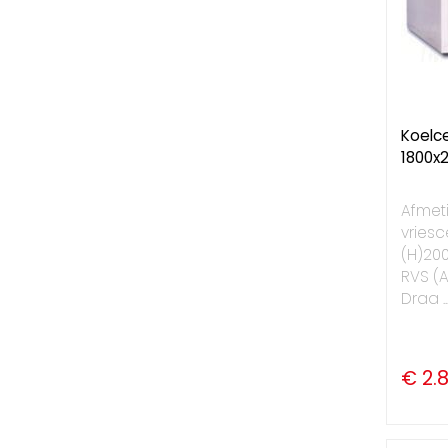
Koelce
1800x
Afmet
vriesce
(H)20
RVS (A
Draa ..
€ 2.