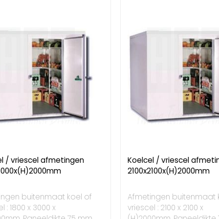
l / vriescel afmetingen
Koelcel / vriescel afmet
3000x(H)2000mm
2100x2100x(H)2000mm
ingen buitenmaat koel of
Afmetingen buitenmaat k
l : 1800 x 3000 x
vriescel : 2100 x 2100 x
00mm. Paneeldikte 75 mm.
(H)2000mm. Paneeldikte