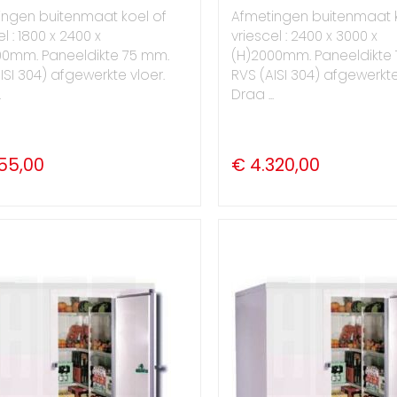
ingen buitenmaat koel of
Afmetingen buitenmaat k
l : 1800 x 2400 x
vriescel : 2400 x 3000 x
00mm. Paneeldikte 75 mm.
(H)2000mm. Paneeldikte
ISI 304) afgewerkte vloer.
RVS (AISI 304) afgewerkte
.
Draa ...
155,00
€ 4.320,00