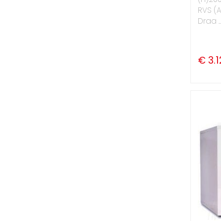
RVS (A
Draa ..
€ 3.1