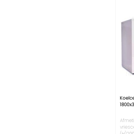
Koelce
1800x
Afmet
vriesce
(H)20