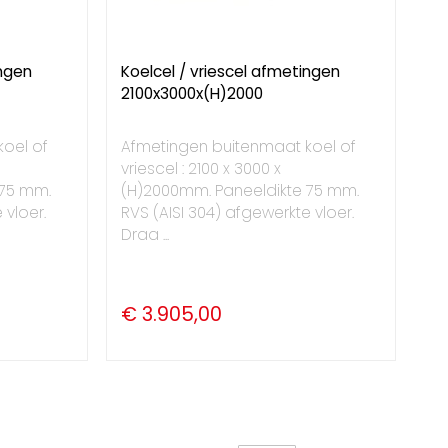
ingen
Koelcel / vriescel afmetingen
2100x3000x(H)2000
oel of
Afmetingen buitenmaat koel of
vriescel : 2100 x 3000 x
 75 mm.
(H)2000mm. Paneeldikte 75 mm.
 vloer.
RVS (AISI 304) afgewerkte vloer.
Draa ...
€ 3.905,00