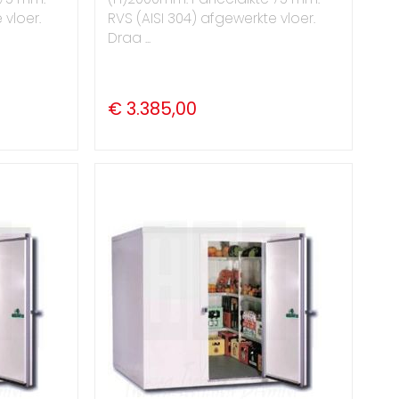
 vloer.
RVS (AISI 304) afgewerkte vloer.
Draa ...
€ 3.385,00