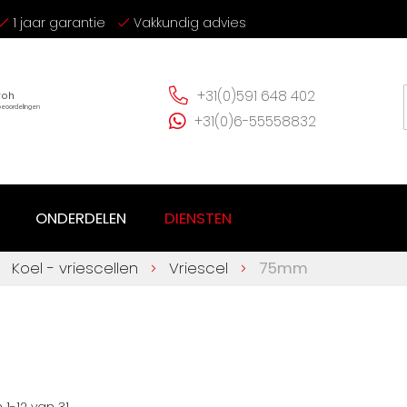
1 jaar garantie
Vakkundig advies
+31(0)591 648 402
+31(0)6-55558832
ONDERDELEN
DIENSTEN
Koel - vriescellen
Vriescel
75mm