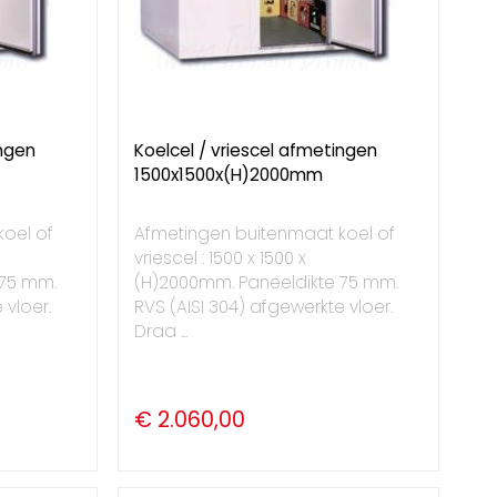
ingen
Koelcel / vriescel afmetingen
1500x1500x(H)2000mm
oel of
Afmetingen buitenmaat koel of
vriescel : 1500 x 1500 x
 75 mm.
(H)2000mm. Paneeldikte 75 mm.
 vloer.
RVS (AISI 304) afgewerkte vloer.
Draa ...
€ 2.060,00