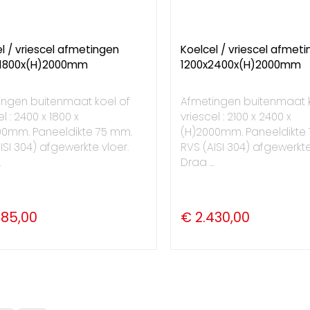
l / vriescel afmetingen
Koelcel / vriescel afmet
1800x(H)2000mm
1200x2400x(H)2000mm
ingen buitenmaat koel of
Afmetingen buitenmaat k
l : 2400 x 1800 x
vriescel : 2100 x 2400 x
00mm. Paneeldikte 75 mm.
(H)2000mm. Paneeldikte
ISI 304) afgewerkte vloer.
RVS (AISI 304) afgewerkte
.
Draa ...
885,00
€ 2.430,00