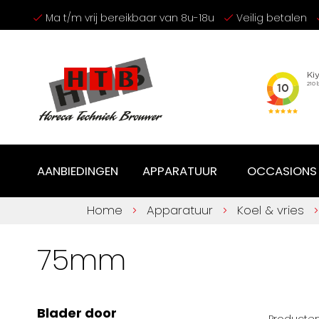
Ga
Ma t/m vrij bereikbaar van 8u-18u
Veilig betalen
naar
de
inhoud
AANBIEDINGEN
APPARATUUR
OCCASIONS
Home
Apparatuur
Koel & vries
75mm
Blader door