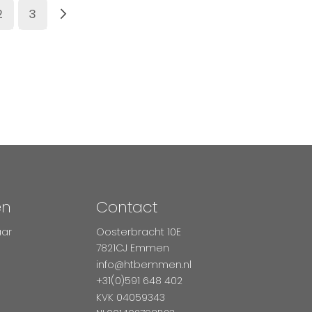
s momenteel pagina
Pagina
Pagina
Pagina
Volgende
2
3
en
Contact
aar
Oosterbracht 10E
7821CJ Emmen
info@htbemmen.nl
+31(0)591 648 402
KVK 04059343