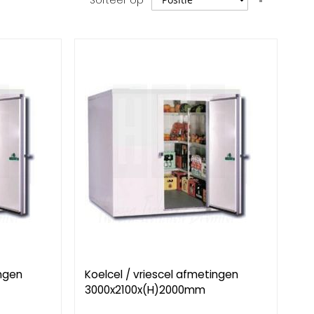
Sorteer op
hoog
naar
laag
sorteren
ingen
Koelcel / vriescel afmetingen
3000x2100x(H)2000mm