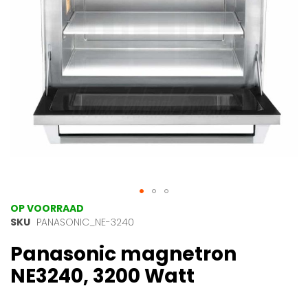
Ga
OP VOORRAAD
naar
SKU
PANASONIC_NE-3240
het
Panasonic magnetron
begin
van
NE3240, 3200 Watt
de
afbeeldingen-
gallerij