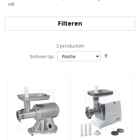
wilt.
Filteren
2
producten
Van
Sorteer op
hoog
naar
laag
sorteren