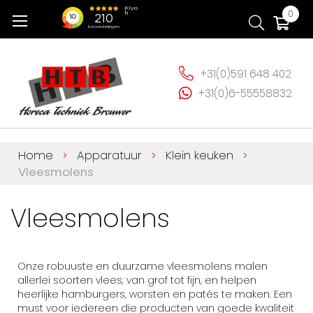
Ga
Wi
0
naar
de
inhoud
+31(0)591 648 402
+31(0)6-55558832
Home
Apparatuur
Klein keuken
Vleesmolens
Vleesmolens
Onze robuuste en duurzame vleesmolens malen
allerlei soorten vlees, van grof tot fijn, en helpen
heerlijke hamburgers, worsten en patés te maken. Een
must voor iedereen die producten van goede kwaliteit