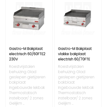
Gastro-M Bakplaat
Gastro-M Bakplaat
electrisch 60/60FTE2
vlakke bakplaat
230V
electrish 60/70FTE
Roestvrijstalen
Roestvrijstalen
behuizing Glad
behuizing Glad
geslepen gietijzeren
geslepen gietijzeren
bakplaat
bakblaat
Ingebouwde lekbak
Ingebouwde lekbak
Thermostatisch
Thermostatisch
instelbaar/ 2 zones
instelbaar/ 2 zones
Gelijkm ...
Gelijkm ...