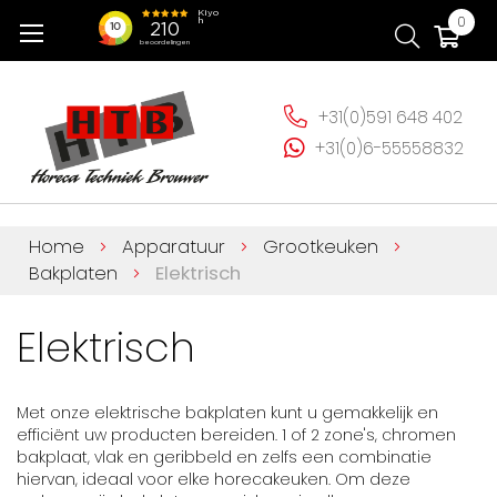
Ga
Wi
0
naar
de
inhoud
+31(0)591 648 402
+31(0)6-55558832
Home
Apparatuur
Grootkeuken
Bakplaten
Elektrisch
Elektrisch
Met onze elektrische bakplaten kunt u gemakkelijk en
efficiënt uw producten bereiden. 1 of 2 zone's, chromen
bakplaat, vlak en geribbeld en zelfs een combinatie
hiervan, ideaal voor elke horecakeuken. Om deze