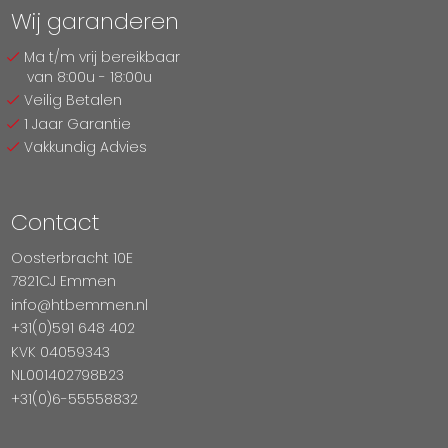
Wij garanderen
Ma t/m vrij bereikbaar
van 8:00u - 18:00u
Veilig Betalen
1 Jaar Garantie
Vakkundig Advies
Contact
Oosterbracht 10E
7821CJ Emmen
info@htbemmen.nl
+31(0)591 648 402
KVK 04059343
NL001402798B23
+31(0)6-55558832