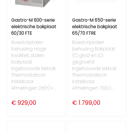
Gastro-M 600-serie
Gastro-M 650-serie
elektrische bakplaat
elektrische bakplaat
60/30 FTE
65/70 FTRE
Roestvrijstalen
Roestvrijstalen
behuizing Hoge
behuizing Bakplaat:
kwaliteit, stalen
1/2 glad en 1/2
bakplaat
gegroefd
Ingebouwde lekbak
Ingebouwde lekbak
Thermostatisch
Thermostatisch
instelbaar
instelbaar
Afmetingen 28(h) x ...
Afmetingen 70(b) ...
€ 929,00
€ 1.799,00