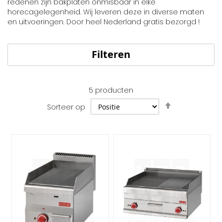
redenen zijn bakplaten onmisbaar in elke
horecagelegenheid. Wij leveren deze in diverse maten
en uitvoeringen. Door heel Nederland gratis bezorgd !
Filteren
5
producten
Van
Sorteer op
hoog
naar
laag
sorteren