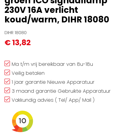
groen 1CO signaallamp
gallerij
230V 16A verlicht
koud/warm, DIHR 18080
DIHR 18080
€ 13,82
Ma t/m vrij bereikbaar van 8u-18u
Veilig betalen
1 jaar garantie Nieuwe Apparatuur
3 maand garantie Gebruikte Apparatuur
Vakkundig advies ( Tel/ App/ Mail )