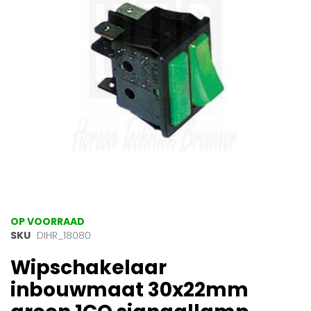
afbeeldingen-
gallerij
Ga
OP VOORRAAD
naar
SKU
DIHR_18080
het
Wipschakelaar
begin
van
inbouwmaat 30x22mm
de
afbeeldingen-