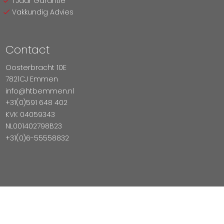
1 Jaar Garantie
Vakkundig Advies
Contact
Oosterbracht 10E
7821CJ Emmen
info@htbemmen.nl
+31(0)591 648 402
KVK 04059343
NL001402798B23
+31(0)6-55558832
Betaal Veilig Met