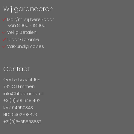
Wij garanderen
Ma t/m vrij bereikbaar
van 8:00u - 18:00u
Veilig Betalen
1 Jaar Garantie
Vakkundig Advies
Contact
Oosterbracht 10E
7821CJ Emmen
info@htbemmen.nl
+31(0)591 648 402
KVK 04059343
NL001402798B23
+31(0)6-55558832