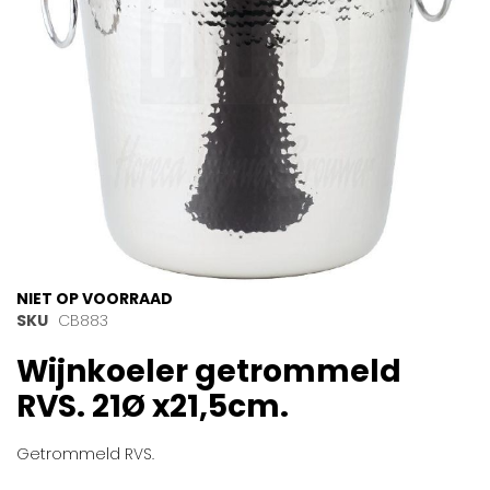
Ga
NIET OP VOORRAAD
naar
SKU
CB883
het
Wijnkoeler getrommeld
begin
van
RVS. 21Ø x21,5cm.
de
afbeeldingen-
gallerij
Getrommeld RVS.