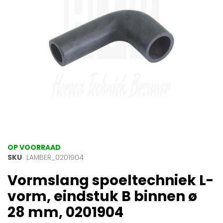
gallerij
Ga
OP VOORRAAD
naar
SKU
LAMBER_0201904
het
Vormslang spoeltechniek L-
begin
van
vorm, eindstuk B binnen ø
de
afbeeldingen-
28 mm, 0201904
gallerij