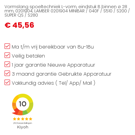
Vormslang spoeltechniek L-vorm, eindstuk B binnen ø 28
mm, 0201904, LAMBER 0201904 MINIBAR / 040F / S510 / S200 /
SUPER QS / S280
€ 45,56
Ma t/m vrij bereikbaar van 8u-18u
Veilig betalen
1 jaar garantie Nieuwe Apparatuur
3 maand garantie Gebruikte Apparatuur
Vakkundig advies ( Tel/ App/ Mail )