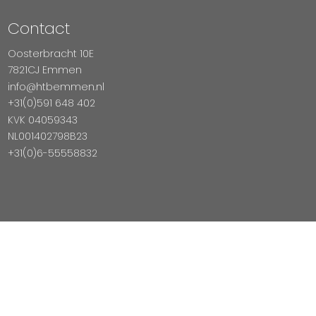
Contact
Oosterbracht 10E
7821CJ Emmen
info@htbemmen.nl
+31(0)591 648 402
KVK 04059343
NL001402798B23
+31(0)6-55558832
Betaal Veilig Met
Copyright © 2026 HTB Emmen
Magento Webshop door InDiv Solutions B.V.
Hosting:
Datux Linux Professionals