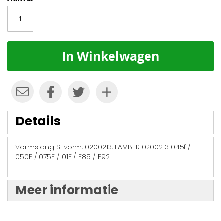
In Winkelwagen
Details
Vormslang S-vorm, 0200213, LAMBER 0200213 045f /
050F / 075F / 01F / F85 / F92
Meer informatie