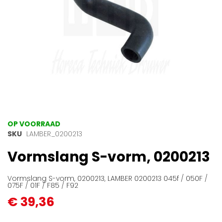
Ga
OP VOORRAAD
naar
SKU
LAMBER_0200213
het
Vormslang S-vorm, 0200213
begin
van
de
Vormslang S-vorm, 0200213, LAMBER 0200213 045f / 050F /
afbeeldingen-
075F / 01F / F85 / F92
gallerij
€ 39,36