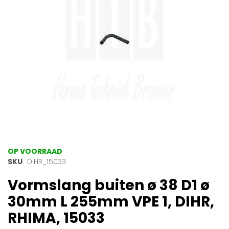
gallerij
Ga
OP VOORRAAD
naar
SKU
DIHR_15033
het
Vormslang buiten ø 38 D1 ø
begin
van
30mm L 255mm VPE 1, DIHR,
de
afbeeldingen-
RHIMA, 15033
gallerij