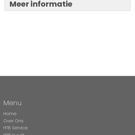
Meer informatie
Menu
Home
Over Ons
HTB Service
HTB Is ook