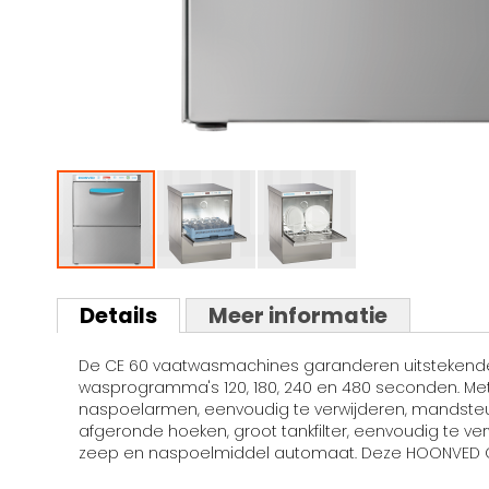
Ga
naar
Details
Meer informatie
het
begin
De CE 60 vaatwasmachines garanderen uitstekende w
van
wasprogramma's 120, 180, 240 en 480 seconden. Me
de
naspoelarmen, eenvoudig te verwijderen, mandsteu
afbeeldingen-
afgeronde hoeken, groot tankfilter, eenvoudig te v
gallerij
zeep en naspoelmiddel automaat. Deze HOONVED CE 