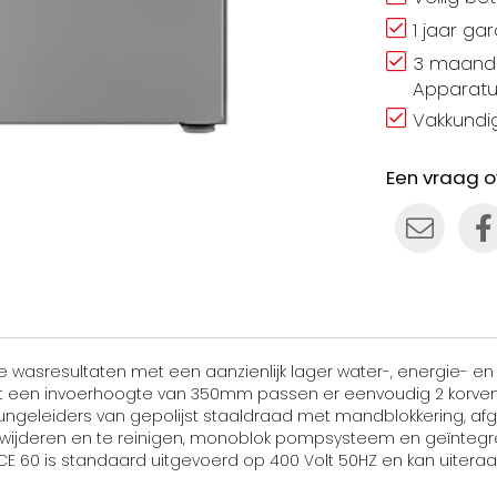
1 jaar ga
3 maand 
Apparatu
Vakkundig
Een vraag o
asresultaten met een aanzienlijk lager water-, energie- en 
t een invoerhoogte van 350mm passen er eenvoudig 2 korven
ngeleiders van gepolijst staaldraad met mandblokkering, a
erwijderen en te reinigen, monoblok pompsysteem en geïntegree
60 is standaard uitgevoerd op 400 Volt 50HZ en kan uiteraa