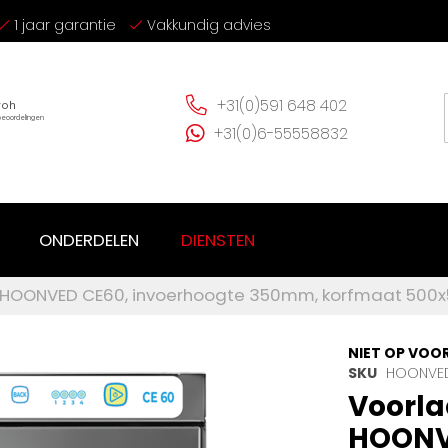
1 jaar garantie
Vakkundig advies
+31(0)591 648 402
+31(0)6-55558832
ONDERDELEN
DIENSTEN
HOONVED CE60, invoerhoogte 350mm, korfmaat 500x
NIET OP VOO
SKU
HOONVE
Voorl
HOONVE