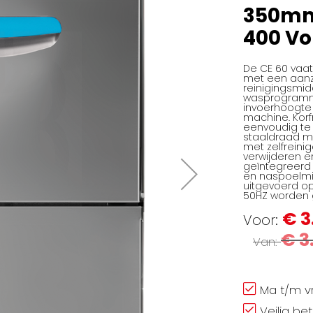
350mm
400 Vo
De CE 60 vaa
met een aanzi
reinigingsmid
wasprogramma
invoerhoogte
machine. Kor
eenvoudig te 
staaldraad m
met zelfreini
verwijderen 
geïntegreerd 
en naspoelmi
uitgevoerd op
50HZ worden 
€ 3
Voor
€ 3
Van
Ma t/m vr
Veilig be