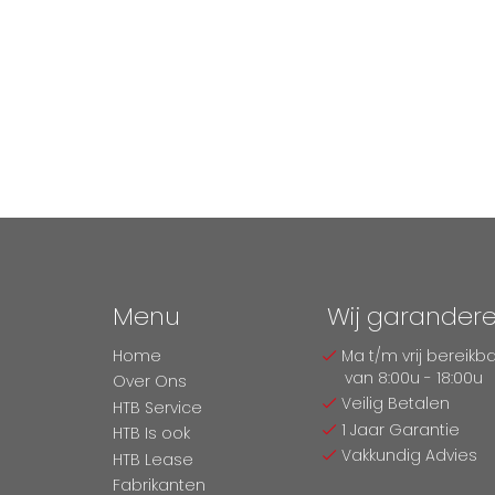
Menu
Wij garander
Home
Ma t/m vrij bereikb
van 8:00u - 18:00u
Over Ons
Veilig Betalen
HTB Service
1 Jaar Garantie
HTB Is ook
Vakkundig Advies
HTB Lease
Fabrikanten