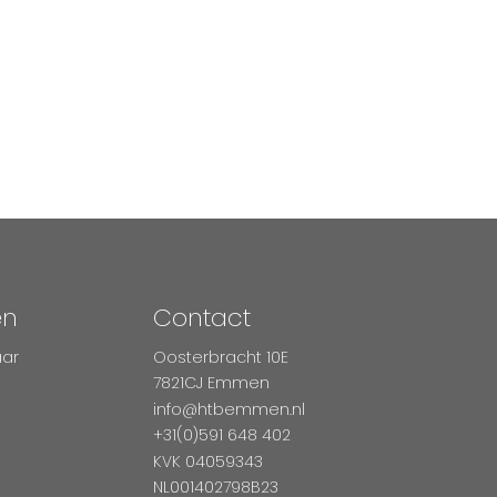
en
Contact
aar
Oosterbracht 10E
7821CJ Emmen
info@htbemmen.nl
+31(0)591 648 402
KVK 04059343
NL001402798B23