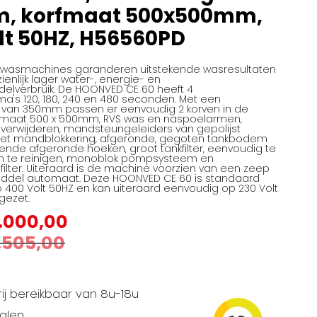
, korfmaat 500x500mm,
lt 50HZ, H56560PD
twasmachines garanderen uitstekende wasresultaten
enlijk lager water-, energie- en
delverbruik. De HOONVED CE 60 heeft 4
's 120, 180, 240 en 480 seconden. Met een
 van 350mm passen er eenvoudig 2 korven in de
fmaat 500 x 500mm, RVS was en naspoelarmen,
verwijderen, mandsteungeleiders van gepolijst
et mandblokkering, afgeronde, gegoten tankbodem
gende afgeronde hoeken, groot tankfilter, eenvoudig te
en te reinigen, monoblok pompsysteem en
filter. Uiteraard is de machine voorzien van een zeep
ddel automaat. Deze HOONVED CE 60 is standaard
 400 Volt 50HZ en kan uiteraard eenvoudig op 230 Volt
gezet.
.000,00
.505,00
ij bereikbaar van 8u-18u
talen