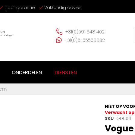
1 jaar garantie
Vakkundig advies
+31(0)591 648 402
+31(0)6-55558832
ONDERDELEN
DIENSTEN
5cm
NIET OP VOO
Verwacht o
SKU
GD064
Vogue 