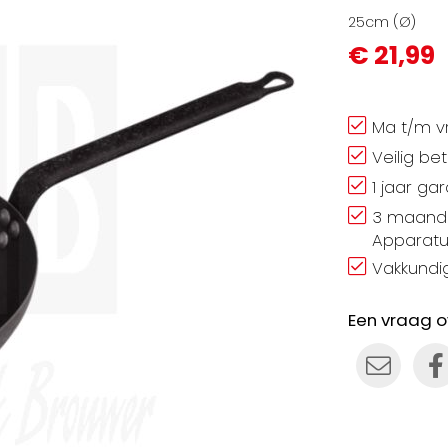
25cm (Ø)
€ 21,99
Ma t/m vr
Veilig be
1 jaar ga
3 maand 
Apparatu
Vakkundig
Een vraag o