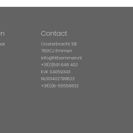
en
Contact
aar
Oosterbracht 10E
7821CJ Emmen
info@htbemmen.nl
+31(0)591 648 402
KVK 04059343
NL001402798B23
+31(0)6-55558832