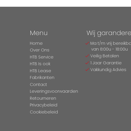
Menu
Wij garander
Home
Ma t/m vrij bereikb
van 8:00u - 18:00u
Over Ons
Veilig Betalen
HTB Service
1 Jaar Garantie
HTB Is ook
Vakkundig Advies
HTB Lease
Fabrikanten
Contact
Leveringsvoorwaarden
Retourneren
Privacybeleid
Cookiebeleid