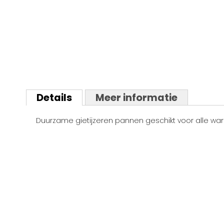
Ga
naar
Details
Meer informatie
het
begin
Duurzame gietijzeren pannen geschikt voor alle warm
van
de
afbeeldingen-
gallerij