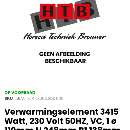
afbeeldingen-
gallerij
Ga
OP VOORRAAD
naar
SKU
BRAVILOR_6.000.256.030
het
Verwarmingselement 3415
begin
van
Watt, 230 Volt 50HZ, VC, 1 ø
de
afbeeldingen-