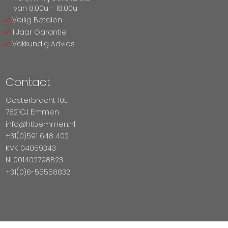
van 8:00u - 18:00u
Veilig Betalen
1 Jaar Garantie
Vakkundig Advies
Contact
Oosterbracht 10E
7821CJ Emmen
info@htbemmen.nl
+31(0)591 648 402
KVK 04059343
NL001402798B23
+31(0)6-55558832