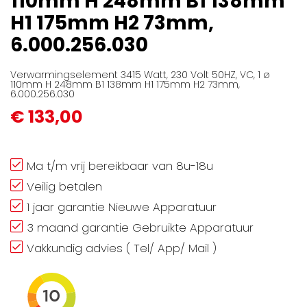
110mm H 248mm B1 138mm
gallerij
H1 175mm H2 73mm,
6.000.256.030
Verwarmingselement 3415 Watt, 230 Volt 50HZ, VC, 1 ø
110mm H 248mm B1 138mm H1 175mm H2 73mm,
6.000.256.030
€ 133,00
Ma t/m vrij bereikbaar van 8u-18u
Veilig betalen
1 jaar garantie Nieuwe Apparatuur
3 maand garantie Gebruikte Apparatuur
Vakkundig advies ( Tel/ App/ Mail )