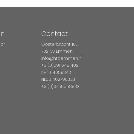
en
Contact
aar
Oosterbracht 10E
7821CJ Emmen
info@htbemmen.nl
+31(0)591 648 402
KVK 04059343
NL001402798B23
+31(0)6-55558832