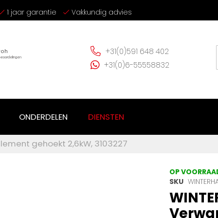
1 jaar garantie
Vakkundig advies
+31(0)591 648 402
+31(0)6-55558832
ONDERDELEN
DIENSTEN
lement gehoekt 2,6kW, 3103227
OP VOORRAA
SKU
WINTERHA
WINTE
Verwa