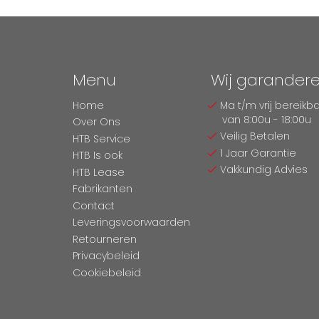
Menu
Wij garander
Home
Ma t/m vrij bereikb
van 8:00u - 18:00u
Over Ons
Veilig Betalen
HTB Service
1 Jaar Garantie
HTB Is ook
Vakkundig Advies
HTB Lease
Fabrikanten
Contact
Leveringsvoorwaarden
Retourneren
Privacybeleid
Cookiebeleid