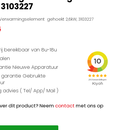
 3103227
 Verwarmingselement gehoekt 2,6kW, 3103227
4
ij bereikbaar van 8u-18u
talen
rantie Nieuwe Apparatuur
garantie Gebruikte
ur
 advies ( Tel/ App/ Mail )
ver dit product? Neem
contact
met ons op