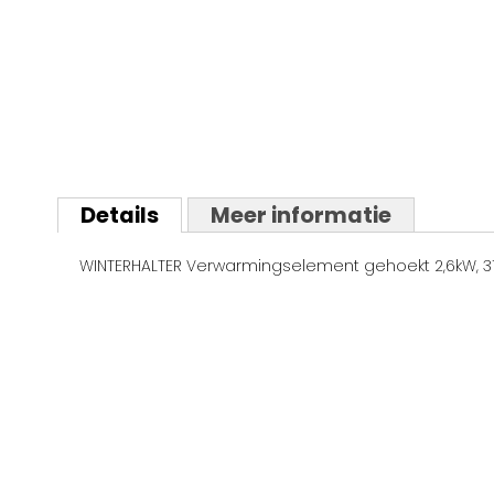
Ga
naar
Details
Meer informatie
het
begin
WINTERHALTER Verwarmingselement gehoekt 2,6kW, 3
van
de
afbeeldingen-
gallerij