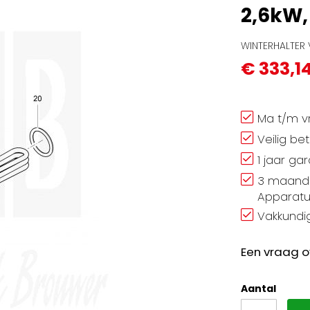
2,6kW,
WINTERHALTER
€ 333,1
Ma t/m vr
Veilig be
1 jaar ga
3 maand 
Apparatu
Vakkundig
Een vraag o
Aantal