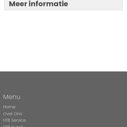
Meer informatie
Menu
Home
Over Ons
HTB Service
HTB Is ook