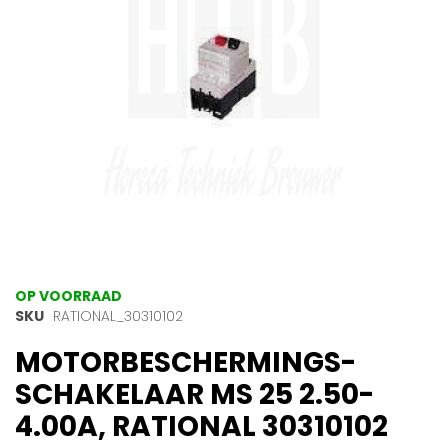
gallerij
Ga
OP VOORRAAD
naar
SKU
RATIONAL_30310102
het
MOTORBESCHERMINGS-
begin
van
SCHAKELAAR MS 25 2.50-
de
afbeeldingen-
4.00A, RATIONAL 30310102
gallerij