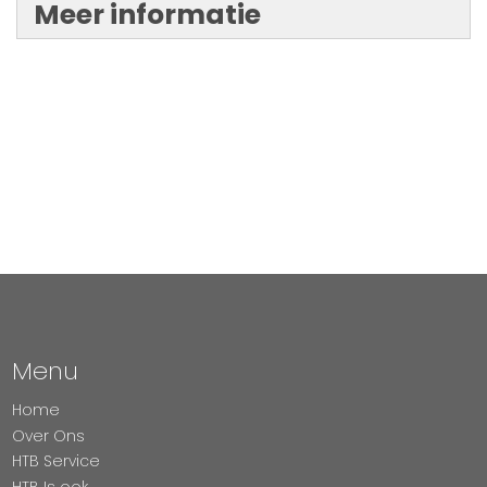
Meer informatie
Menu
Home
Over Ons
HTB Service
HTB Is ook