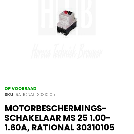
gallerij
Ga
OP VOORRAAD
naar
SKU
RATIONAL_30310105
het
MOTORBESCHERMINGS-
begin
van
SCHAKELAAR MS 25 1.00-
de
afbeeldingen-
1.60A, RATIONAL 30310105
gallerij