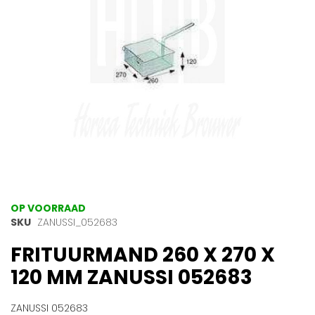
gallerij
Ga
OP VOORRAAD
naar
SKU
ZANUSSI_052683
het
FRITUURMAND 260 X 270 X
begin
van
120 MM ZANUSSI 052683
de
afbeeldingen-
gallerij
ZANUSSI 052683