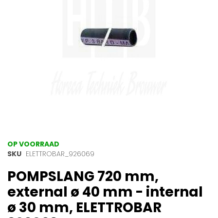
gallerij
Ga
OP VOORRAAD
naar
SKU
ELETTROBAR_926069
het
POMPSLANG 720 mm,
begin
van
external ø 40 mm - internal
de
afbeeldingen-
ø 30 mm, ELETTROBAR
gallerij