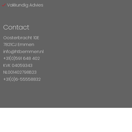
Vakkundig Advies
Contact
Oosterbracht 10E
7821CJ Emmen
info@htbemmen.nl
+31(0)591 648 402
KVK 04059343
NL001402798B23
+31(0)6-55558832
Betaal Veilig Met