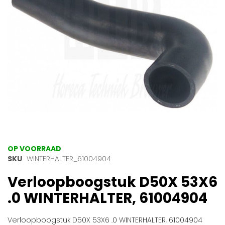
gallerij
Ga
OP VOORRAAD
naar
SKU
WINTERHALTER_61004904
het
Verloopboogstuk D50X 53X6
begin
van
.0 WINTERHALTER, 61004904
de
afbeeldingen-
gallerij
Verloopboogstuk D50X 53X6 .0 WINTERHALTER, 61004904