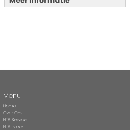
Meer informatie
Menu
Home
Over Ons
HTB Service
HTB Is ook