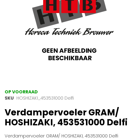
gallerij
Ga
OP VOORRAAD
naar
SKU
HOSHIZAKI_453531000 Delfi
het
Verdampervoeler GRAM/
begin
van
HOSHIZAKI, 453531000 Delfi
de
afbeeldingen-
gallerij
Verdampervoeler GRAM/ HOSHIZAKI, 453531000 Delfi