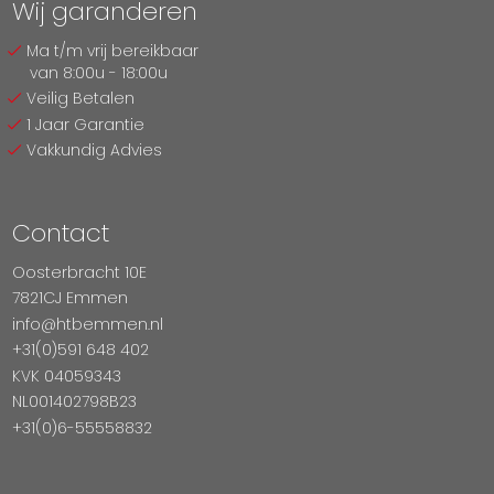
Wij garanderen
Ma t/m vrij bereikbaar
van 8:00u - 18:00u
Veilig Betalen
1 Jaar Garantie
Vakkundig Advies
Contact
Oosterbracht 10E
7821CJ Emmen
info@htbemmen.nl
+31(0)591 648 402
KVK 04059343
NL001402798B23
+31(0)6-55558832