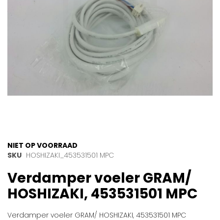
gallerij
Ga
NIET OP VOORRAAD
naar
SKU
HOSHIZAKI_453531501 MPC
het
Verdamper voeler GRAM/
begin
van
HOSHIZAKI, 453531501 MPC
de
afbeeldingen-
gallerij
Verdamper voeler GRAM/ HOSHIZAKI, 453531501 MPC