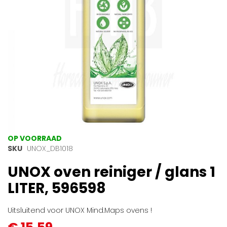
Ga
OP VOORRAAD
naar
SKU
UNOX_DB1018
het
UNOX oven reiniger / glans 1
begin
van
LITER, 596598
de
afbeeldingen-
gallerij
Uitsluitend voor UNOX Mind.Maps ovens !