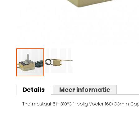
Ga
naar
Details
Meer informatie
het
begin
Thermostaat 51°-310°C 1-polig Voeler 160/Ø3mm Capil
van
de
afbeeldingen-
gallerij