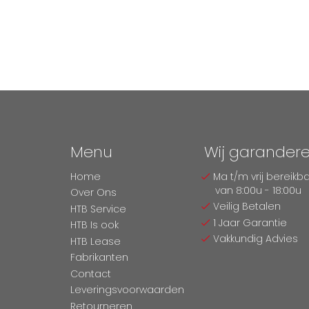
Menu
Wij garander
Home
Ma t/m vrij bereikb
van 8:00u - 18:00u
Over Ons
Veilig Betalen
HTB Service
1 Jaar Garantie
HTB Is ook
Vakkundig Advies
HTB Lease
Fabrikanten
Contact
Leveringsvoorwaarden
Retourneren