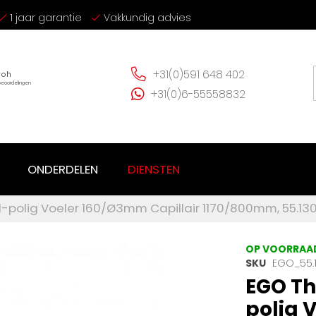
1 jaar garantie
Vakkundig advies
+31(0)591 648 402
+31(0)6-55558832
ONDERDELEN
DIENSTEN
-polig Voeler 160/Ø3mm Capillair 1170/800mm, 55.13
OP VOORRAA
SKU
EGO_55.1
EGO Th
polig 