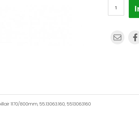
I
lair 1170/800mm, 55.13063.160, 5513063160