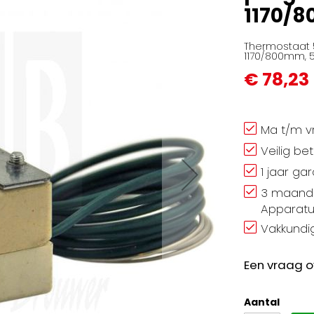
1170/8
Thermostaat 5
1170/800mm, 5
€ 78,23
Ma t/m vr
Veilig be
1 jaar ga
3 maand 
Apparatu
Vakkundig
Een vraag o
Aantal