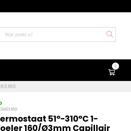
Search
0
Winke
063.160
D
3063.160
ermostaat 51°-310°C 1-
Voeler 160/Ø3mm Capillair