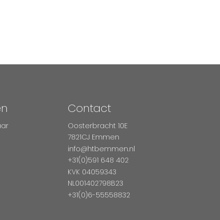
en
Contact
aar
Oosterbracht 10E
7821CJ Emmen
info@htbemmen.nl
+31(0)591 648 402
KVK 04059343
NL001402798B23
+31(0)6-55558832