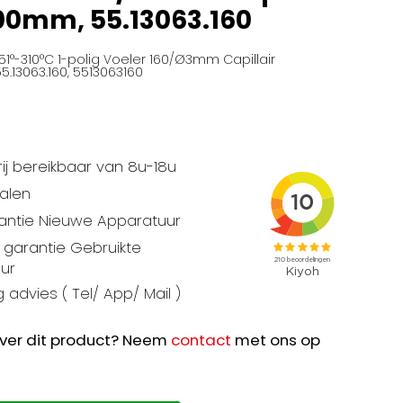
00mm, 55.13063.160
1°-310°C 1-polig Voeler 160/Ø3mm Capillair
5.13063.160, 5513063160
ij bereikbaar van 8u-18u
talen
rantie Nieuwe Apparatuur
garantie Gebruikte
ur
 advies ( Tel/ App/ Mail )
ver dit product? Neem
contact
met ons op