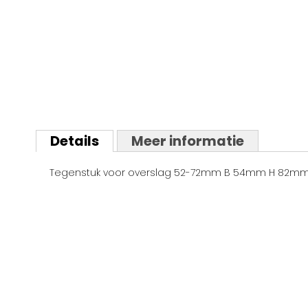
Ga
naar
Details
Meer informatie
het
begin
van
Tegenstuk voor overslag 52-72mm B 54mm H 82mm L 
de
afbeeldingen-
gallerij