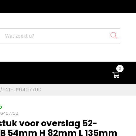
Search
0
Winke
/921H, P6407700
D
6407700
tuk voor overslag 52-
B 54mm H 82mm L 135mm