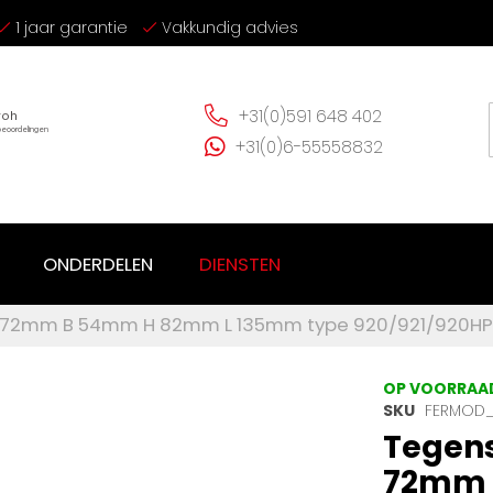
1 jaar garantie
Vakkundig advies
+31(0)591 648 402
+31(0)6-55558832
ONDERDELEN
DIENSTEN
2-72mm B 54mm H 82mm L 135mm type 920/921/920HP
OP VOORRAA
SKU
FERMOD_
Tegens
72mm 