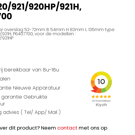
20/921/920HP/921H,
700
or overslag 52-72mm B 54mm H 82mm L 135mm type
/921H, P6407700, voor de modellen :
/921HP
ij bereikbaar van 8u-18u
talen
rantie Nieuwe Apparatuur
garantie Gebruikte
ur
 advies ( Tel/ App/ Mail )
ver dit product? Neem
contact
met ons op