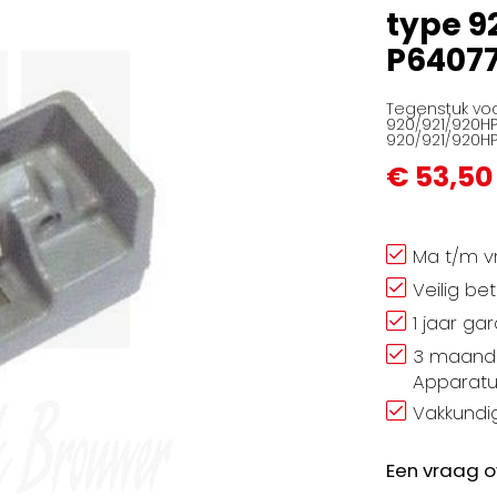
type 9
P6407
Tegenstuk vo
920/921/920HP
920/921/920HP
€ 53,50
Ma t/m vr
Veilig be
1 jaar ga
3 maand 
Apparatu
Vakkundig
Een vraag o