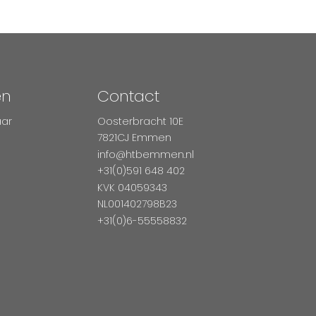
en
Contact
aar
Oosterbracht 10E
7821CJ Emmen
info@htbemmen.nl
+31(0)591 648 402
KVK 04059343
NL001402798B23
+31(0)6-55558832