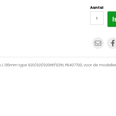
Aantal
I
135mm type 920/921/920HP/921H, P6407700, voor de modellen 