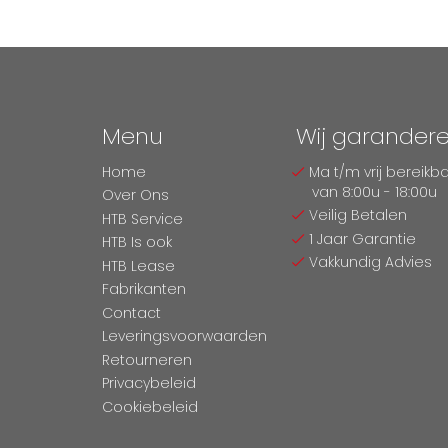
Menu
Wij garander
Home
Ma t/m vrij bereikb
van 8:00u - 18:00u
Over Ons
Veilig Betalen
HTB Service
1 Jaar Garantie
HTB Is ook
Vakkundig Advies
HTB Lease
Fabrikanten
Contact
Leveringsvoorwaarden
Retourneren
Privacybeleid
Cookiebeleid