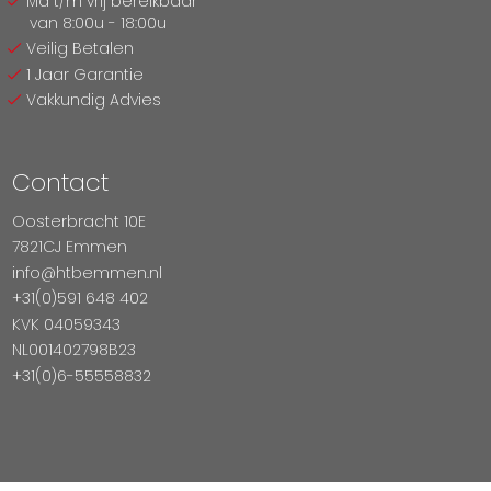
Ma t/m vrij bereikbaar
van 8:00u - 18:00u
Veilig Betalen
1 Jaar Garantie
Vakkundig Advies
Contact
Oosterbracht 10E
7821CJ Emmen
info@htbemmen.nl
+31(0)591 648 402
KVK 04059343
NL001402798B23
+31(0)6-55558832