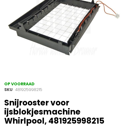
gallerij
Ga
OP VOORRAAD
naar
SKU
481925998215
het
Snijrooster voor
begin
van
ijsblokjesmachine
de
afbeeldingen-
Whirlpool, 481925998215
gallerij