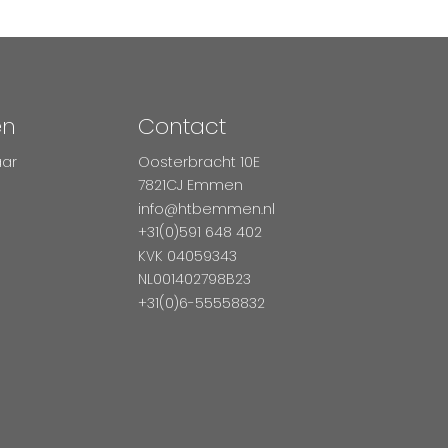
en
Contact
aar
Oosterbracht 10E
7821CJ Emmen
info@htbemmen.nl
+31(0)591 648 402
KVK 04059343
NL001402798B23
+31(0)6-55558832