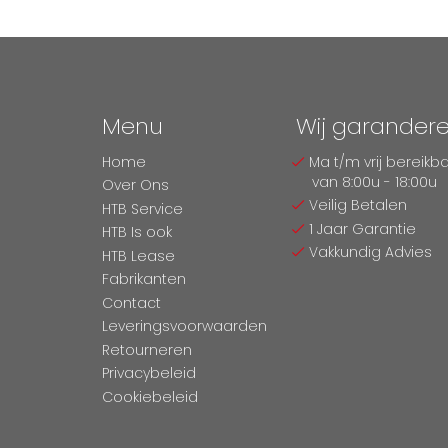
Menu
Wij garander
Home
Ma t/m vrij bereikb
van 8:00u - 18:00u
Over Ons
Veilig Betalen
HTB Service
1 Jaar Garantie
HTB Is ook
Vakkundig Advies
HTB Lease
Fabrikanten
Contact
Leveringsvoorwaarden
Retourneren
Privacybeleid
Cookiebeleid