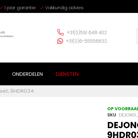
1 jaar garantie
Vakkundig advies
+31(0)591 648 402
+31(0)6-55558832
ONDERDELEN
DIENSTEN
leet, 9HDR034
OP VOORRAA
SKU
DEJONG_
DEJONG
9HDR0