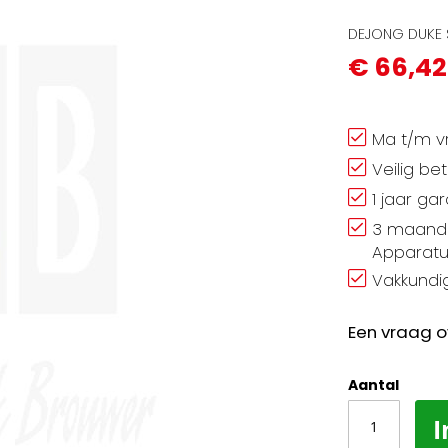
DEJONG DUKE S
€ 66,42
Ma t/m vr
Veilig be
1 jaar ga
3 maand 
Apparatu
Vakkundig
Een vraag o
Aantal
I