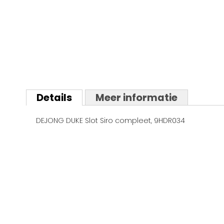
Ga
naar
Details
Meer informatie
het
begin
DEJONG DUKE Slot Siro compleet, 9HDR034
van
de
afbeeldingen-
gallerij