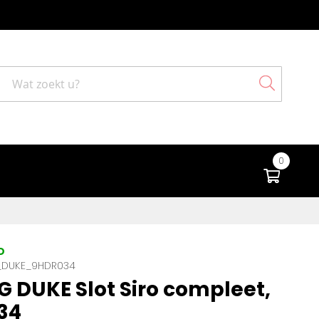
Search
0
Winke
D
DUKE_9HDR034
 DUKE Slot Siro compleet,
34