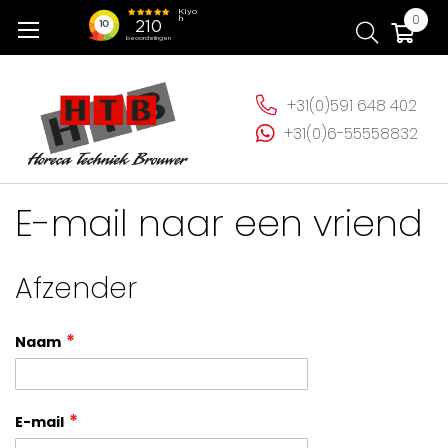
Ga
Wi
0
naar
de
inhoud
+31(0)591 648 402
+31(0)6-55558832
E-mail naar een vriend
Afzender
Naam
E-mail