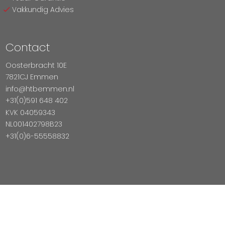
Vakkundig Advies
Contact
Oosterbracht 10E
7821CJ Emmen
info@htbemmen.nl
+31(0)591 648 402
KVK 04059343
NL001402798B23
+31(0)6-55558832
Betaal Veilig Met