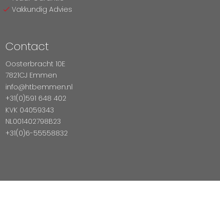
Vakkundig Advies
Contact
Oosterbracht 10E
7821CJ Emmen
info@htbemmen.nl
+31(0)591 648 402
KVK 04059343
NL001402798B23
+31(0)6-55558832
Betaal Veilig Met