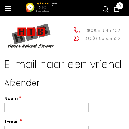
Ga
Wi
0
naar
de
inhoud
+31(0)591 648 402
+31(0)6-55558832
E-mail naar een vriend
Afzender
Naam
E-mail