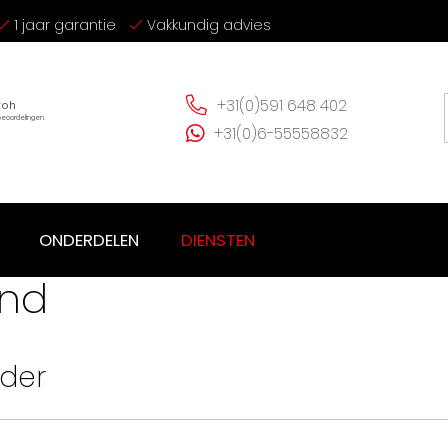
1 jaar garantie
Vakkundig advies
+31(0)591 648 402
+31(0)6-55558832
ONDERDELEN
DIENSTEN
end
nder