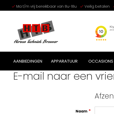
Ga
Ma t/m vrij bereikbaar van 8u-18u
Veilig betalen
naar
de
inhoud
AANBIEDINGEN
APPARATUUR
OCCASIONS
E-mail naar een vri
Afze
Naam