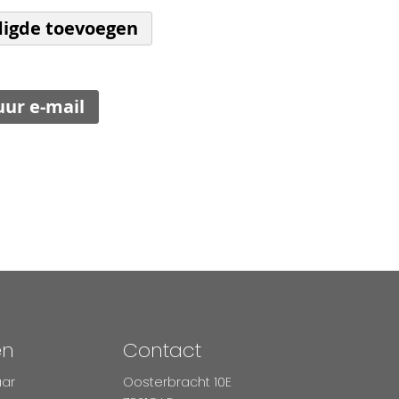
igde toevoegen
uur e-mail
en
Contact
aar
Oosterbracht 10E