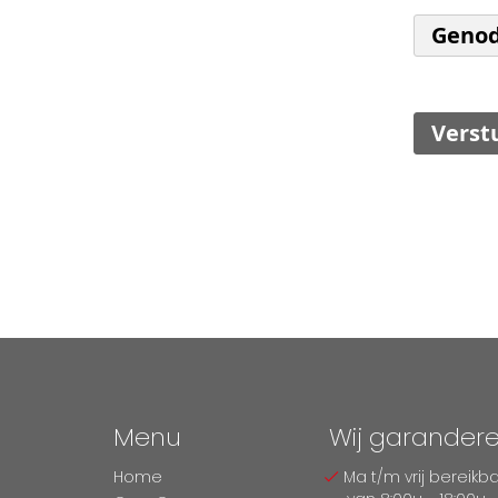
Genod
Verst
Menu
Wij garander
Home
Ma t/m vrij bereikb