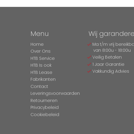
Menu
Wij garander
Home
Ma t/m vrij bereikb
van 8:00u - 18:00u
Over Ons
Veilig Betalen
HTB Service
1 Jaar Garantie
HTB Is ook
Vakkundig Advies
HTB Lease
Fabrikanten
Contact
Leveringsvoorwaarden
Retourneren
Privacybeleid
Cookiebeleid