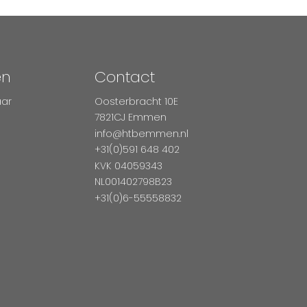
en
Contact
aar
Oosterbracht 10E
7821CJ Emmen
info@htbemmen.nl
+31(0)591 648 402
KVK 04059343
NL001402798B23
+31(0)6-55558832