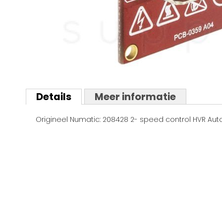
Ga
naar
Details
Meer informatie
het
begin
Origineel Numatic: 208428 2- speed control HVR Aut
van
de
afbeeldingen-
gallerij