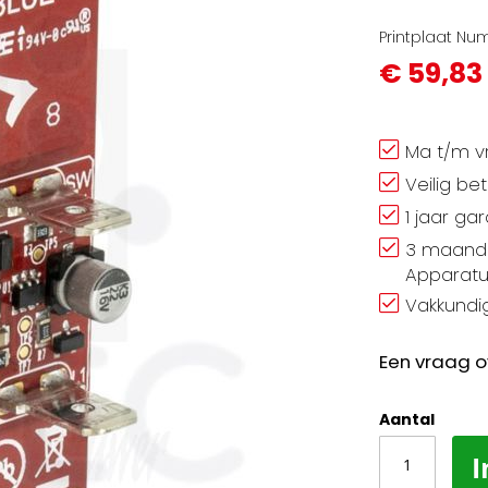
Printplaat Nu
€ 59,83
Ma t/m vr
Veilig be
1 jaar ga
3 maand 
Apparatu
Vakkundig
Een vraag o
Aantal
I