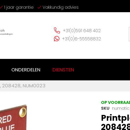
1 jaar garantie
Vakkundig advies
+31(0)591 648 402
+31(0)6-55558832
ONDERDELEN
DIENSTEN
e, 208428, NUM0023
OP VOORRAA
SKU
numatic
Printp
20842