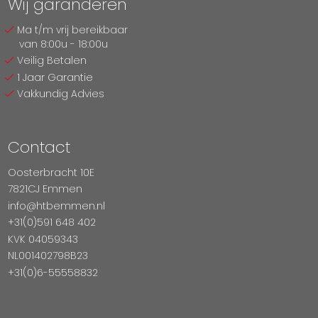
Wij garanderen
Ma t/m vrij bereikbaar
van 8:00u - 18:00u
Veilig Betalen
1 Jaar Garantie
Vakkundig Advies
Contact
Oosterbracht 10E
7821CJ Emmen
info@htbemmen.nl
+31(0)591 648 402
KVK 04059343
NL001402798B23
+31(0)6-55558832