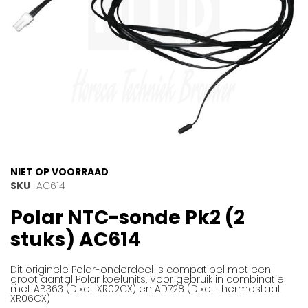
Ga
NIET OP VOORRAAD
naar
SKU
AC614
het
Polar NTC-sonde Pk2 (2
begin
van
stuks) AC614
de
afbeeldingen-
gallerij
Dit originele Polar-onderdeel is compatibel met een
groot aantal Polar koelunits. Voor gebruik in combinatie
met AB363 (Dixell XR02CX) en AD728 (Dixell thermostaat
XR06CX)