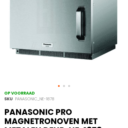
gallerij
Ga
OP VOORRAAD
naar
SKU
PANASONIC_NE-1878
het
PANASONIC PRO
begin
van
MAGNETRONOVEN MET
de
afbeeldingen-