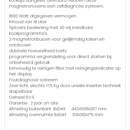
kooktijd aangeeft. Uiteraard hebben deze
magnetronovens een zelfdiagnose systeem.
1800 Watt afgegeven vermogen
Inhoud van 18 Liter
Tiptoets bediening met 30 vrij instelbare
kookprogramma's
2 magnetronbuizen voor gelijkmatig koken en
ontdooien
dubbele hoeveelheid toets
programma vergrendeling voor direct starten bij
onbeheerd gebruik
Eenvoudig te reinigen filter met reinigingsindicatie op
het display
Foutdiagnose systeem
Zeer licht, slechts 17,5 Kg door unieke Inverter techniek
Stapelbaar
Geheel R.V.S
Garantie : 2 jaar on-site
Afmeting buitenkant BxDxH: 442x508x337 mm
Afmeting ovenruimte BxDxH: 331x310x175 mm