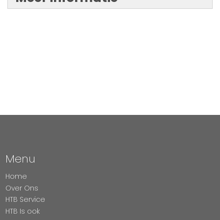
Menu
Home
Over Ons
HTB Service
HTB Is ook