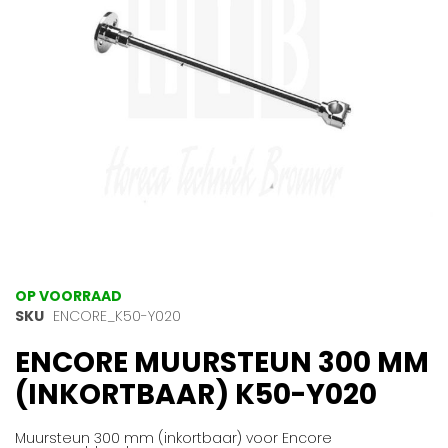
gallerij
Ga
OP VOORRAAD
naar
SKU
ENCORE_K50-Y020
het
ENCORE MUURSTEUN 300 MM
begin
van
(INKORTBAAR) K50-Y020
de
afbeeldingen-
gallerij
Muursteun 300 mm (inkortbaar) voor Encore