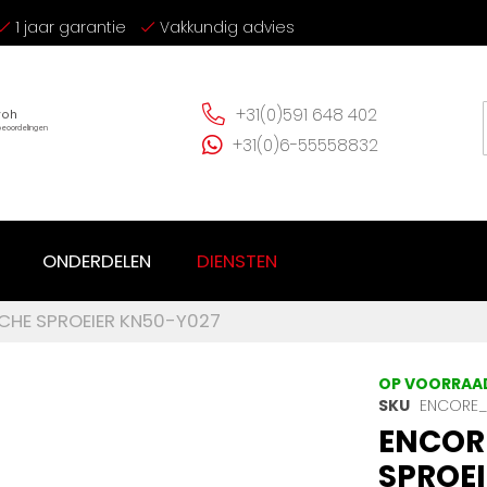
1 jaar garantie
Vakkundig advies
+31(0)591 648 402
+31(0)6-55558832
ONDERDELEN
DIENSTEN
HE SPROEIER KN50-Y027
OP VOORRAA
SKU
ENCORE_
ENCOR
SPROEI