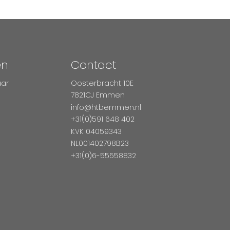
en
Contact
aar
Oosterbracht 10E
7821CJ Emmen
info@htbemmen.nl
+31(0)591 648 402
KVK 04059343
NL001402798B23
+31(0)6-55558832