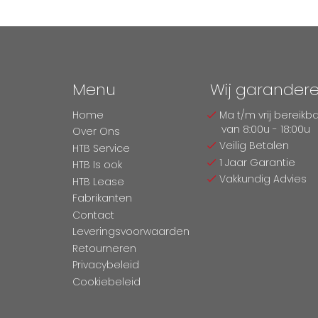
Menu
Wij garander
Home
Ma t/m vrij bereikb
van 8:00u - 18:00u
Over Ons
Veilig Betalen
HTB Service
1 Jaar Garantie
HTB Is ook
Vakkundig Advies
HTB Lease
Fabrikanten
Contact
Leveringsvoorwaarden
Retourneren
Privacybeleid
Cookiebeleid