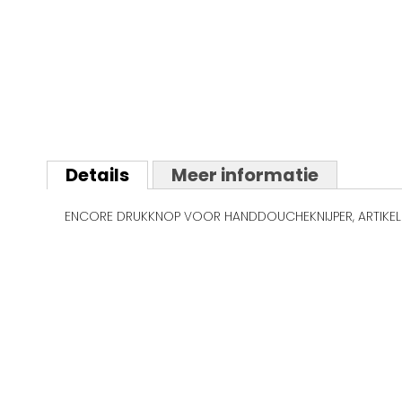
Ga
naar
Details
Meer informatie
het
begin
ENCORE DRUKKNOP VOOR HANDDOUCHEKNIJPER, ARTIKEL
van
de
afbeeldingen-
gallerij