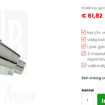
Drukknop spr
€ 61,82
Ma t/m vr
Veilig be
1 jaar ga
3 maand 
Apparatu
Vakkundig
Een vraag o
Aantal
I