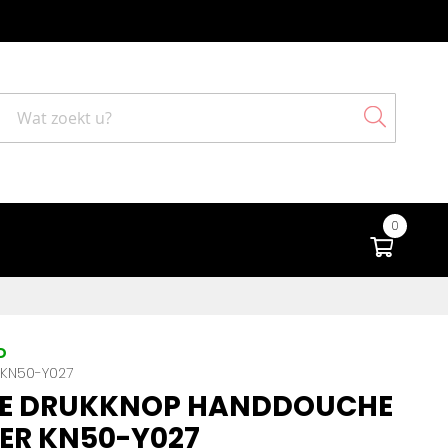
Search
0
Winke
D
KN50-Y027
E DRUKKNOP HANDDOUCHE
ER KN50-Y027